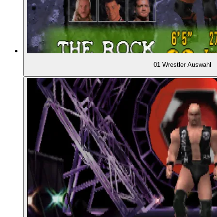
00:36:27
- Veränderungen in der WWF
00:37:48
- Rapide Fortschritte bei den AKI-Spielen
01 Wrestler Auswahl
00:39:40
- Leitermatches
00:41:11
DIE "ATTITUDE ERA" DER WWF
00:43:33
- Emotion, Provokation, Tabubruch
00:44:50
- Heftigere, gewalttätigere Kämpfe
00:45:12
- Der Montreal Screwjob und "Mr. McMahon" als 
00:46:31
- Der größte Star der Ära: "Stone Cold" Steve Aus