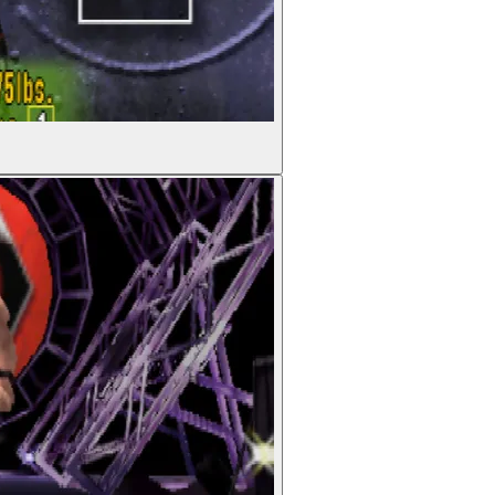
Antagonist
tin