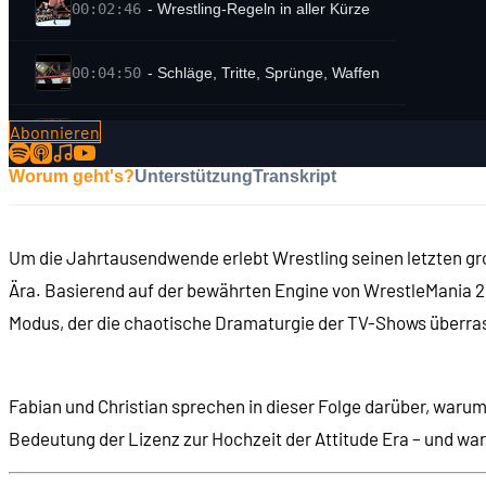
00:02:46
- Wrestling-Regeln in aller Kürze
00:04:50
- Schläge, Tritte, Sprünge, Waffen
Abonnieren
00:07:34
- "Kayfabe": Illusion eines echten Wettbewerbs
Worum geht's?
Unterstützung
Transkript
00:09:06
- Die World Wrestling Federation
Um die Jahrtausendwende erlebt Wrestling seinen letzten g
00:11:54
- Die Familie McMahon
Ära. Basierend auf der bewährten Engine von WrestleMania 20
Modus, der die chaotische Dramaturgie der TV-Shows überrasc
00:14:09
FRÜHERE WRESTLING-SPIELE
00:14:52
- Das erste Wrestling-Spiel: Big Pro Wrestling (1
Fabian und Christian sprechen in dieser Folge darüber, warum 
Bedeutung der Lizenz zur Hochzeit der Attitude Era – und wa
00:15:00
- Tekmo World Wrestling (1989)