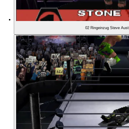
00:49:43
- Wrestlemania 15: Steve Austin vs. The Rock
02 Ringeinzug Steve Aust
00:53:48
- No Mercy 2000: Triple H vs. Chris Benoit
00:55:15
- Bedeutung von Storylines
00:57:25
DAS SPIEL: WWF NO MERCY
00:59:17
- Das "Attitude Meter" und seine Bedeutung
01:01:30
- Bedrängnis und Comeback
01:03:01
- Der Controller des N64