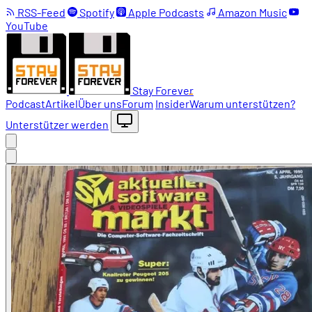
RSS-Feed
Spotify
Apple Podcasts
Amazon Music
YouTube
Stay Forever
Podcast
Artikel
Über uns
Forum
Insider
Warum unterstützen?
Unterstützer werden