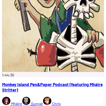
1:44:30
Monkey Island Pen&Paper Podcast (featuring Mháire
Stritter)
Mháire
Gunnar
Chris