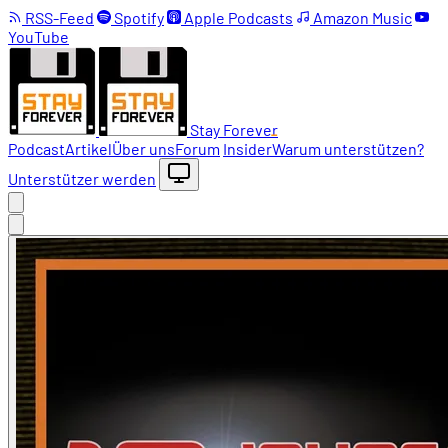
RSS-Feed
Spotify
Apple Podcasts
Amazon Music
YouTube
Stay Forever
Podcast
Artikel
Über uns
Forum
Insider
Warum unterstützen?
Unterstützer werden