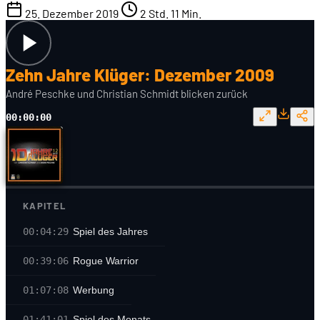
25. Dezember 2019
2 Std. 11 Min.
Zehn Jahre Klüger: Dezember 2009
André Peschke und Christian Schmidt blicken zurück
00:00:00
KAPITEL
00:04:29
Spiel des Jahres
00:39:06
Rogue Warrior
01:07:08
Werbung
01:41:01
Spiel des Monats