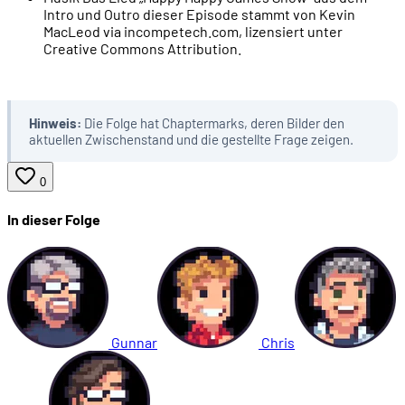
Intro und Outro dieser Episode stammt von Kevin
00:35:59
Frage 14
MacLeod via incompetech.com, lizensiert unter
Creative Commons Attribution.
00:38:15
Der Fotobeweis
Hinweis:
Die Folge hat Chaptermarks, deren Bilder den
00:38:55
Frage 15
aktuellen Zwischenstand und die gestellte Frage zeigen.
00:41:59
Frage 16
0
In dieser Folge
00:44:59
Frage 17
00:48:43
Frage 18
00:51:07
Frage 19
Gunnar
Chris
00:53:10
Der Fotobeweis