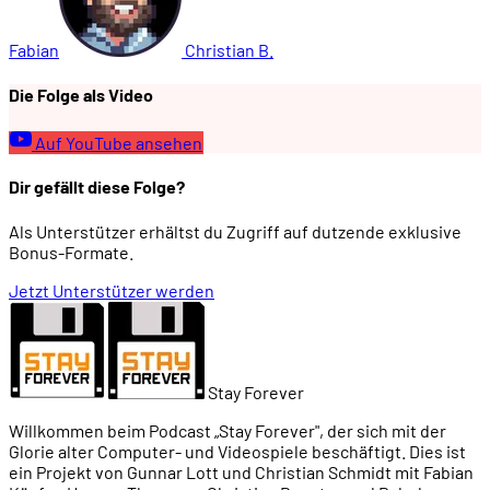
00:54:21
Frage 20
Fabian
Christian B.
Die Folge als Video
00:56:06
Der Fotobeweis
Auf YouTube ansehen
00:56:32
Frage 21
Dir gefällt diese Folge?
Als Unterstützer erhältst du Zugriff auf dutzende exklusive
00:59:20
Frage 22
Bonus-Formate.
Jetzt Unterstützer werden
01:01:59
Der Fotobeweis
01:02:18
Frage 23
Stay Forever
Willkommen beim Podcast „Stay Forever", der sich mit der
01:04:25
Endstand
Glorie alter Computer- und Videospiele beschäftigt. Dies ist
ein Projekt von Gunnar Lott und Christian Schmidt mit Fabian