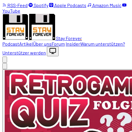
RSS-Feed
Spotify
Apple Podcasts
Amazon Music
YouTube
Stay Forever
Podcast
Artikel
Über uns
Forum
Insider
Warum unterstützen?
Unterstützer werden