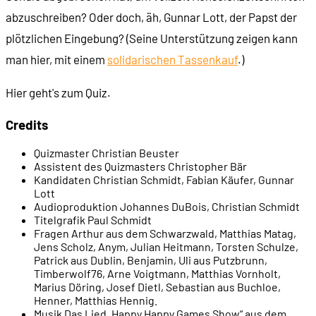
abzuschreiben? Oder doch, äh, Gunnar Lott, der Papst der
plötzlichen Eingebung? (Seine Unterstützung zeigen kann
00:21:28
Frage 8
man hier, mit einem
solidarischen Tassenkauf
.)
00:23:11
Frage 9
Hier geht's zum Quiz.
00:25:10
Der Fotobeweis
Credits
Quizmaster
Christian Beuster
00:26:06
Frage 10
Assistent des Quizmasters
Christopher Bär
Kandidaten
Christian Schmidt, Fabian Käufer, Gunnar
Lott
00:28:19
Frage 11
Audioproduktion
Johannes DuBois, Christian Schmidt
Titelgrafik
Paul Schmidt
Fragen
Arthur aus dem Schwarzwald, Matthias Matag,
00:30:18
Frage 12
Jens Scholz, Anym, Julian Heitmann, Torsten Schulze,
Patrick aus Dublin, Benjamin, Uli aus Putzbrunn,
Timberwolf76, Arne Voigtmann, Matthias Vornholt,
Marius Döring, Josef Dietl, Sebastian aus Buchloe,
00:32:21
Frage 13
Henner, Matthias Hennig.
Musik
Das Lied „Happy Happy Games Show“ aus dem