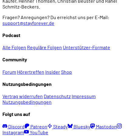
Käufer, Henner Thomsen, Christian Beuster und Rahel
Schmitz-Beckers.
Fragen? Anregungen? Du erreichst uns per E-Mail:
support@stayforever.de
Podcast
Alle Folgen
Reguläre Folgen
Unterstützer-Formate
Community
Forum
Hörertreffen
Insider
Shop
Nutzungsbedingungen
Vertrag widerrufen
Datenschutz
Impressum
Nutzungsbedingungen
Folgt uns auf
Discord
Patreon
Steady
Bluesky
Mastodon
Instagram
YouTube