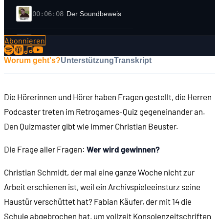
00:06:08
Der Soundbeweis
Abonnieren
00:06:23
Frage 3
Worum geht's?
Unterstützung
Transkript
00:09:15
Frage 4
Die Hörerinnen und Hörer haben Fragen gestellt, die Herren
00:12:09
Frage 5
Podcaster treten im Retrogames-Quiz gegeneinander an.
Den Quizmaster gibt wie immer Christian Beuster.
00:16:05
Frage 6
Die Frage aller Fragen:
Wer wird gewinnen?
00:18:21
Der Soundbeweis
Christian Schmidt, der mal eine ganze Woche nicht zur
Arbeit erschienen ist, weil ein Archivspieleeinsturz seine
00:19:00
Frage 7
Haustür verschüttet hat? Fabian Käufer, der mit 14 die
Schule abgebrochen hat, um vollzeit Konsolenzeitschriften
00:20:55
Der Soundbeweis