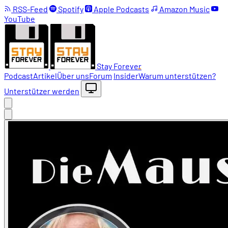
RSS-Feed
Spotify
Apple Podcasts
Amazon Music
YouTube
Stay Forever
Podcast
Artikel
Über uns
Forum
Insider
Warum unterstützen?
Unterstützer werden