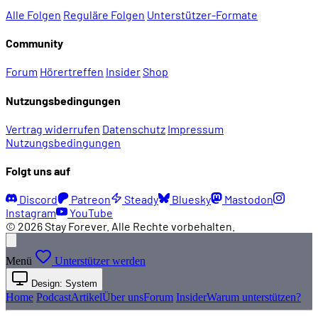
Alle Folgen
Reguläre Folgen
Unterstützer-Formate
Community
Forum
Hörertreffen
Insider
Shop
Nutzungsbedingungen
Vertrag widerrufen
Datenschutz
Impressum
Nutzungsbedingungen
Folgt uns auf
Discord
Patreon
Steady
Bluesky
Mastodon
Instagram
YouTube
© 2026 Stay Forever. Alle Rechte vorbehalten.
Menü
Unterstützer werden
Design: System
Home
Podcast
Artikel
Über uns
Forum
Insider
Warum unterstützen?