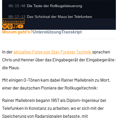
00:15:48
Die Taste der Rollkugelsteuerung
00:17:13
Das Schicksal der Maus bei Telefunken
Abonnieren
00:19:55
Wann wurde die Rollkugelsteuerung verkauft?
Worum geht's?
Unterstützung
Transkript
00:21:50
Mehr als eine Taste?
00:23:52
Gehäuse, Kabel und Funktion der Maus
In der
aktuellen Folge von Stay Forever Technik
sprachen
Chris und Henner über das Eingabegerät der Eingabegeräte:
00:27:54
Anwendungsfälle für die Maus
die Maus.
00:30:45
Wiederbegegnung mit der Maus
Mit einigen O-Tönen kam dabei Rainer Mallebrein zu Wort,
00:33:27
Technische Probleme der Rollkugelsteuerung
einer der deutschen Pioniere der Rollkugeltechnik:
00:35:45
Wo sind die Rollkugelsteuerungen heute?
Rainer Mallebrein begann 1957 als Diplom-Ingenieur bei
00:38:09
Verpasste Chance bei Telefunken
Telefunken in Konstanz zu arbeiten, wo er sich mit der
Speicherung von Radarsignalen befasste, mit