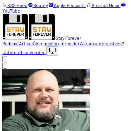
RSS-Feed
Spotify
Apple Podcasts
Amazon Music
YouTube
Stay Forever
Podcast
Artikel
Über uns
Forum
Insider
Warum unterstützen?
Unterstützer werden