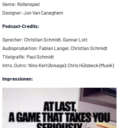
Genre: Rollenspiel
01:10:36
Mehr zu sehen in der Spielwelt
Designer: Jon Van Caneghem
Podcast-Credits:
01:11:17
Die Karte von CRON
Sprecher: Christian Schmidt, Gunnar Lott
01:12:36
New World Computing macht was anderes
Audioproduktion: Fabian Langer, Christian Schmidt
Titelgrafik: Paul Schmidt
01:13:46
Tunnels & Trolls (1990)
Intro, Outro: Nino Kerl (Ansage); Chris Hülsbeck (Musik)
Impressionen:
01:13:53
Nuclear War (1989)
01:14:02
King's Bounty (1990)
01:14:41
Might and Magic 3: Isles of Terra