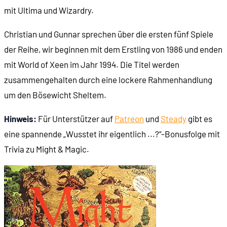
mit Ultima und Wizardry.
00:34:50
Aliens! Cyborgs! Science Fiction!
Christian und Gunnar sprechen über die ersten fünf Spiele
der Reihe, wir beginnen mit dem Erstling von 1986 und enden
00:36:08
Das Inner Sanctum
mit World of Xeen im Jahr 1994. Die Titel werden
zusammengehalten durch eine lockere Rahmenhandlung
00:37:48
Das Rahmenuniversum der Serie
um den Bösewicht Sheltem.
00:39:05
Sheltem
Hinweis:
Für Unterstützer auf
Patreon
und
Steady
gibt es
eine spannende „Wusstet ihr eigentlich ...?“-Bonusfolge mit
00:43:21
Wenig Erzählung, viel Abenteuer
Trivia zu Might & Magic.
00:47:10
Might and Magic 1 kommt auf den Markt
00:51:29
Die Ausstattung des Spiels