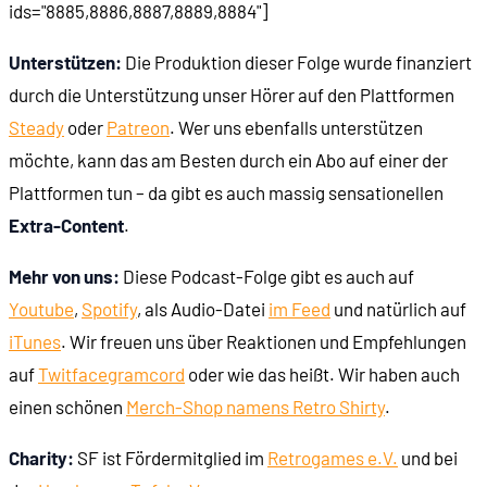
ids="8885,8886,8887,8889,8884"]
01:27:02
Die Spielwelt von Might and Magic 3
Unterstützen:
Die Produktion dieser Folge wurde finanziert
durch die Unterstützung unser Hörer auf den Plattformen
01:28:27
Die Karte von Might and Magic 4
Steady
oder
Patreon
. Wer uns ebenfalls unterstützen
möchte, kann das am Besten durch ein Abo auf einer der
01:29:09
No Title
Plattformen tun – da gibt es auch massig sensationellen
Extra-Content
.
01:29:53
No Title
Mehr von uns:
Diese Podcast-Folge gibt es auch auf
01:30:51
No Title
Youtube
,
Spotify
, als Audio-Datei
im Feed
und natürlich auf
iTunes
. Wir freuen uns über Reaktionen und Empfehlungen
01:31:43
Der Humor des Spiels
auf
Twit
face
gram
cord
oder wie das heißt. Wir haben auch
einen schönen
Merch-Shop namens Retro Shirty
.
01:33:15
No Title
Charity:
SF ist Fördermitglied im
Retrogames e.V.
und bei
01:33:37
No Title