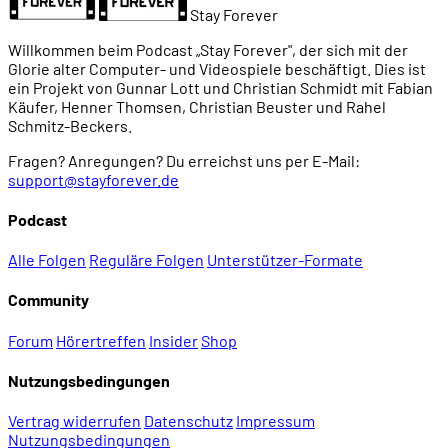
Stay Forever
01:37:49
No Title
Willkommen beim Podcast „Stay Forever", der sich mit der
Glorie alter Computer- und Videospiele beschäftigt. Dies ist
01:38:50
No Title
ein Projekt von Gunnar Lott und Christian Schmidt mit Fabian
Käufer, Henner Thomsen, Christian Beuster und Rahel
Schmitz-Beckers.
01:39:19
No Title
Fragen? Anregungen? Du erreichst uns per E-Mail:
support@stayforever.de
01:41:28
Dungeons und Rätsel
Podcast
01:43:17
Zugänglichkeit und Komfortfunktionen
Alle Folgen
Reguläre Folgen
Unterstützer-Formate
Community
01:45:21
No Title
Forum
Hörertreffen
Insider
Shop
01:48:50
No Title
Nutzungsbedingungen
Vertrag widerrufen
Datenschutz
Impressum
01:49:17
No Title
Nutzungsbedingungen