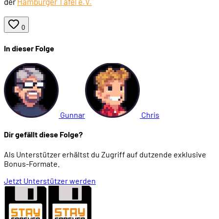
der
Hamburger Tafel e.V.
01:34:04
Cartoonige Gegner
0
In dieser Folge
01:35:08
No Title
01:35:20
No Title
01:35:29
No Title
Gunnar
Chris
Dir gefällt diese Folge?
01:35:36
No Title
Als Unterstützer erhältst du Zugriff auf dutzende exklusive
Bonus-Formate.
01:36:10
No Title
Jetzt Unterstützer werden
01:37:08
Personen und Sprachausgabe