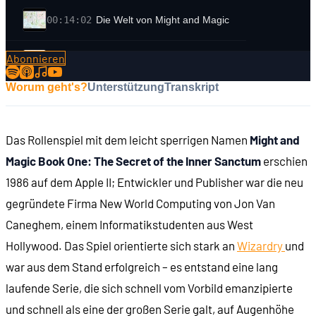
00:14:02
Die Welt von Might and Magic
Abonnieren
00:16:44
Kartierungs-Vordrucke
Worum geht's?
Unterstützung
Transkript
00:17:02
Die beiliegende Karte
Das Rollenspiel mit dem leicht sperrigen Namen
Might and
00:18:48
Die Darstellung im Spiel
Magic Book One: The Secret of the Inner Sanctum
erschien
1986 auf dem Apple II; Entwickler und Publisher war die neu
00:21:29
Das Charaktersystem
gegründete Firma New World Computing von Jon Van
Caneghem, einem Informatikstudenten aus West
00:22:41
Das Kampfsystem
Hollywood. Das Spiel orientierte sich stark an
Wizardry
und
war aus dem Stand erfolgreich – es entstand eine lang
00:27:06
Was soll ich hier tun?
laufende Serie, die sich schnell vom Vorbild emanzipierte
und schnell als eine der großen Serie galt, auf Augenhöhe
00:31:40
Die (Abwesenheit der) Rahmenhandling