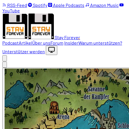
RSS-Feed
Spotify
Apple Podcasts
Amazon Music
YouTube
Stay Forever
Podcast
Artikel
Über uns
Forum
Insider
Warum unterstützen?
Unterstützer werden