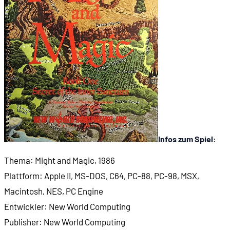
00:51:58
Zeichnungen im Handbuch
00:52:29
Details der Anzeige
00:53:07
Das Cover der Box
00:54:32
New World Computing
00:57:31
Von kleinem Erfolg zu Riesenerfolg
Infos zum Spiel:
Thema: Might and Magic, 1986
01:04:37
Der Nachfolger: Gates to Another World
Plattform: Apple II, MS-DOS, C64, PC-88, PC-98, MSX,
Macintosh, NES, PC Engine
01:06:51
Neuerungen in Teil 2
Entwickler: New World Computing
Publisher: New World Computing
01:09:20
Automapping