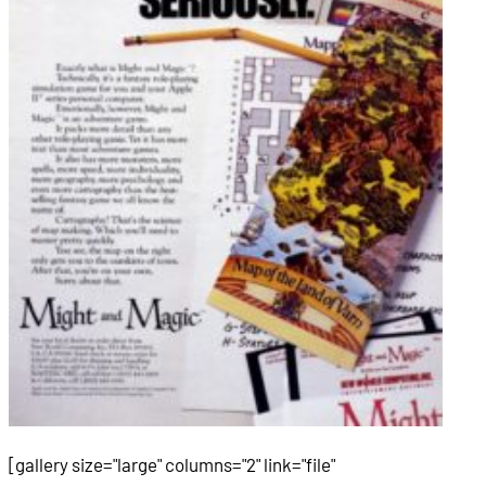
01:15:32
VGA-Grafik
01:17:44
Charakterportraits, die sich verändern
01:19:55
Grafische Opulenz am Beispiel der Stadt Founta
01:22:43
Sprachausgabe im Intro
01:24:01
Der Abspann von Might and Magic 3
01:24:58
No Title
01:25:33
No Title
01:25:52
Das Interface
[gallery size="large" columns="2" link="file"