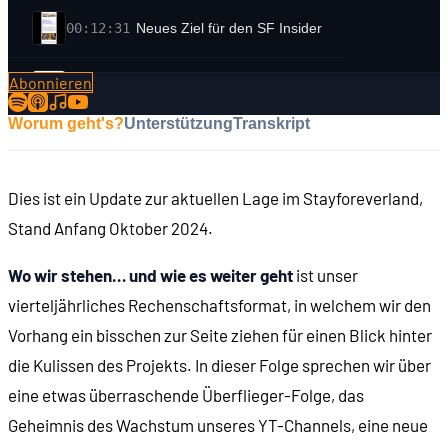
00:12:31
Neues Ziel für den SF Insider
Abonnieren
00:15:14
Neues Format: Pixelkino
Worum geht's?
Unterstützung
Transkript
00:25:05
Alle Goodies auch als digitale Version
Dies ist ein Update zur aktuellen Lage im Stayforeverland,
00:27:01
Kalender-Motive als Wallpaper
Stand Anfang Oktober 2024.
00:29:57
Stay-Forever-Kalender 2025
Wo wir stehen… und wie es weiter geht
ist unser
vierteljährliches Rechenschaftsformat, in welchem wir den
00:32:16
Stay Forever Live 2025
Vorhang ein bisschen zur Seite ziehen für einen Blick hinter
die Kulissen des Projekts. In dieser Folge sprechen wir über
00:36:01
Recherche-Dokumente auf stayforever.de
eine etwas überraschende Überflieger-Folge, das
Geheimnis des Wachstum unseres YT-Channels, eine neue
00:38:17
Zweite Remake-Folge im Oktober