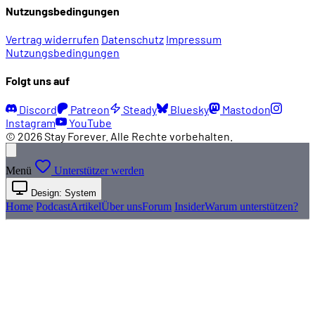
Nutzungsbedingungen
Vertrag widerrufen
Datenschutz
Impressum
Nutzungsbedingungen
Folgt uns auf
Discord
Patreon
Steady
Bluesky
Mastodon
Instagram
YouTube
© 2026 Stay Forever. Alle Rechte vorbehalten.
Menü
Unterstützer werden
Design: System
Home
Podcast
Artikel
Über uns
Forum
Insider
Warum unterstützen?