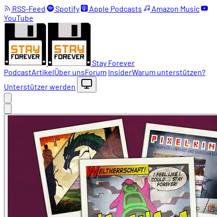
RSS-Feed
Spotify
Apple Podcasts
Amazon Music
YouTube
Stay Forever
Podcast
Artikel
Über uns
Forum
Insider
Warum unterstützen?
Unterstützer werden