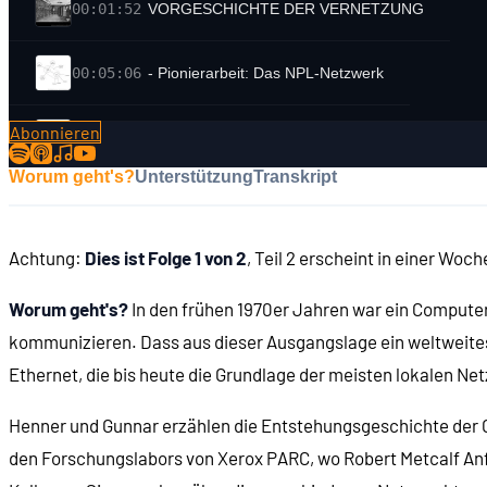
00:01:52
VORGESCHICHTE DER VERNETZUNG
00:05:06
- Pionierarbeit: Das NPL-Netzwerk
Abonnieren
00:08:44
- Internet-Vorläufer: ARPANET
Worum geht's?
Unterstützung
Transkript
00:10:25
- Kommunikation per Funk: das ALOHANET
Achtung:
Dies ist Folge 1 von 2
, Teil 2 erscheint in einer Woch
00:13:04
- Dezentrale Kommunikation im DECnet
Worum geht's?
In den frühen 1970er Jahren war ein Compute
00:15:09
- ARCNET, das erste PC-Netzwerk
kommunizieren. Dass aus dieser Ausgangslage ein weltweites
Ethernet, die bis heute die Grundlage der meisten lokalen Ne
00:18:14
ROBERT METCALFE UND DAS ETHERNET
Henner und Gunnar erzählen die Entstehungsgeschichte der C
den Forschungslabors von Xerox PARC, wo Robert Metcalf Anfan
00:19:12
- Metcalfe startet am Xerox PARC