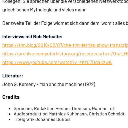
Kollegen. Sie sprechen über die verschiedenen Netzwerktopol
griechischen Mythologie und vieles mehr.
00:21:03
- Metcalfe entdeckt das ALOHANET
Der zweite Teil der Folge widmet sich dann dem, womit alles
00:26:05
- Der Xerox Alto
Interviews mit Bob Metcalfe:
00:27:23
- SIGNET: Simonyi’s Infinitely Glorious Network
https://tim.blog/2018/02/07/the-tim-ferriss-show-transcri
https://archive.computerhistory.org/resources/text/Oral_H
00:28:03
- Metcalfe vernetzt die Altos
https://www.youtube.com/watch?v=zKz07DdaKzw&
Literatur:
00:31:08
- Der "Vampirbiss"
John G. Kemeny - Man and the Machine (1972)
00:33:53
- Unterstützung durch David Boggs
Credits
Sprecher, Redaktion
Henner Thomsen, Gunnar Lott
00:35:13
- Aus dem Xeroxnetz wird das Ethernet
Audioproduktion
Matthias Kuhlmann, Christian Schmidt
Titelgrafik
Johannes DuBois
00:38:37
- Das Ethernet bekommt seinen Namen