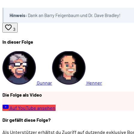
Hinweis:
Dank an Barry Feigenbaum und Dr. Dave Bradley!
00:42:48
- Kritik von den Kollegen
3
00:44:14
- Ethernet in der Praxis am PARC
In dieser Folge
00:46:54
DER WEG ZUM STANDARD
00:49:09
- Metcalfe verlässt Xerox
Gunnar
Henner
00:50:23
- Die DIX-Allianz
Die Folge als Video
00:53:26
- Gründung von 3COM
Auf YouTube ansehen
Dir gefällt diese Folge?
00:53:56
- Anlauf zur IEEE-Standardisierung
Als Unterstützer erhältst du Zugriff auf dutzende exklusive B