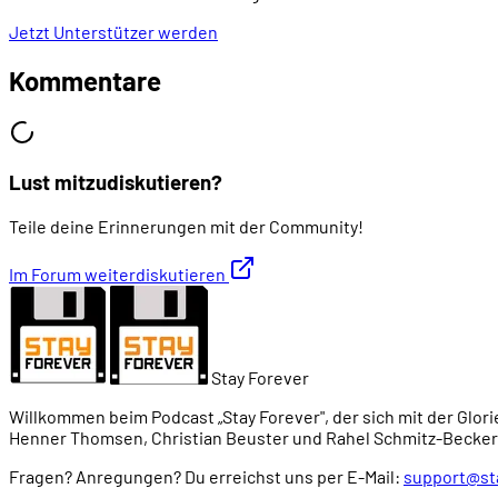
00:57:00
- Konkurrent #1: IBMs "Token RIng"
Jetzt Unterstützer werden
Kommentare
00:59:45
- Konkurrent #2: General Motors' "Token Bus"
01:01:18
- Der Ethernet-Standard steht
Lust mitzudiskutieren?
01:04:22
NETZWERKE AUF DEM IBM-PC
Teile deine Erinnerungen mit der Community!
Im Forum weiterdiskutieren
01:07:30
- Die erste Lösung: PC Cluster (1984)
01:08:58
- Die zweite Lösung: PC Network (1984)
Stay Forever
Willkommen beim Podcast „Stay Forever", der sich mit der Glori
01:10:24
- Die dritte Lösung: Token Ring (1985)
Henner Thomsen, Christian Beuster und Rahel Schmitz-Becker
Fragen? Anregungen? Du erreichst uns per E-Mail:
support@st
01:11:49
- Ethernet auf dem PC