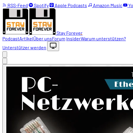
RSS-Feed
Spotify
Apple Podcasts
Amazon Music
Yo
Stay Forever
Podcast
Artikel
Über uns
Forum
Insider
Warum unterstützen?
Unterstützer werden