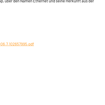
Tap, über den Namen Ethernet und seine Herkunft aus der
006.7.102657995.pdf