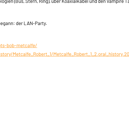
ogien (Bus, Stern, Ring), über Koaxialkabel und den Vampire 
 begann: der LAN-Party.
pts-bob-metcalfe/
istory/Metcalfe_Robert_1/Metcalfe_Robert_1_2.oral_history.2