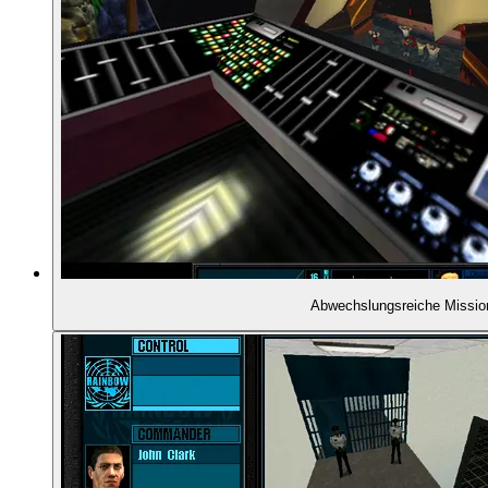
01:24:54
- Kompetenz oder Ernüchterung?
01:26:26
- Warum gibt es überhaupt den Actionteil?
01:27:27
- Ärger über die KI
01:30:11
- Endstation Strickleiter
01:31:23
- Wo ist der Wachmodus?
Abwechslungsreiche Missio
01:32:43
- Und wo sind die Scharfschützen?
01:33:24
- Imperfektion als Quelle der Spielerfahrung