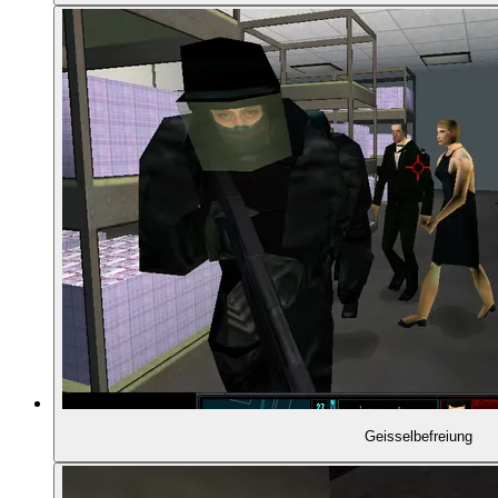
01:00:48
- Direkt erschossen
01:01:09
- Die Teams sichern den Hof
01:01:44
- Aufstellung am Hintereingang
01:02:24
- Team Blau räumt auf
01:02:52
- Was ist mit Team Rot?
01:03:29
- Team Grün rettet die Geißeln
01:04:10
- Schusswechsel mit dem Kartellchef
Geisselbefreiung
01:04:45
- Mission abgeschlossen