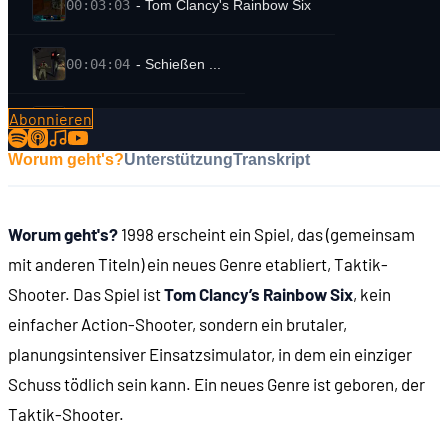
00:03:03
- Tom Clancy's Rainbow Six
00:04:04
- Schießen ...
Abonnieren
00:04:21
- ... und Planen
Worum geht's?
Unterstützung
Transkript
00:06:11
WER WAR TOM CLANCY?
Worum geht's?
1998 erscheint ein Spiel, das (gemeinsam
00:07:11
- Jagd auf Roter Oktober (1984)
mit anderen Titeln) ein neues Genre etabliert, Taktik-
Shooter. Das Spiel ist
Tom Clancy’s Rainbow Six
, kein
00:08:19
- Tom Clancy
einfacher Action-Shooter, sondern ein brutaler,
planungsintensiver Einsatzsimulator, in dem ein einziger
00:11:22
- Harrison Ford als Jack Ryan
Schuss tödlich sein kann. Ein neues Genre ist geboren, der
Taktik-Shooter.
00:11:41
- Im Sturm (1986)