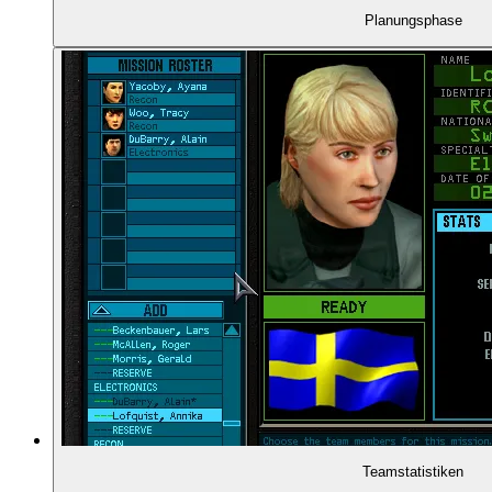
00:51:47
RAINBOW SIX
Planungsphase
00:54:54
- Die Rahmenlage
00:56:33
EINE BEISPIELMISSION
00:57:24
- Dr. Anne Lang und Rainforest 2000
00:58:21
- Die Karte der Villa
00:59:22
- Teamzusammenstellung
01:00:04
- Routen- und Taktikplanung
01:00:20
- Vorrücken zur Villa
Teamstatistiken