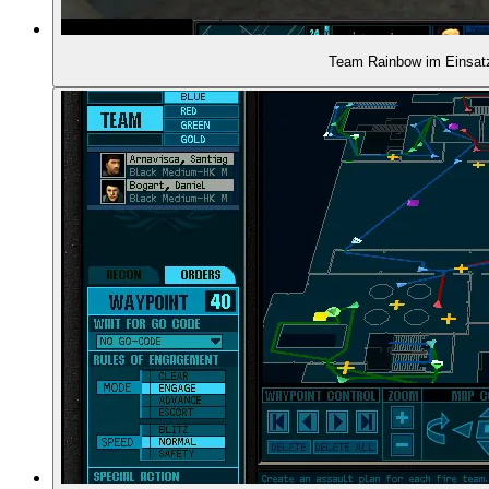
00:38:41
- Weitere Spieleprojekte
Team Rainbow im Einsat
00:39:36
- Brian Upton über die Anfangsidee von Rainbow
00:41:52
- Tom Clancys Beitrag zu den Spielen
00:44:38
- Große Probleme in der Entwicklung
00:48:11
- Alles ist in Verzug
00:49:22
- Carl Schnurr über die Reaktionen auf der E3
00:50:44
- Erscheinen und Verkaufserfolg