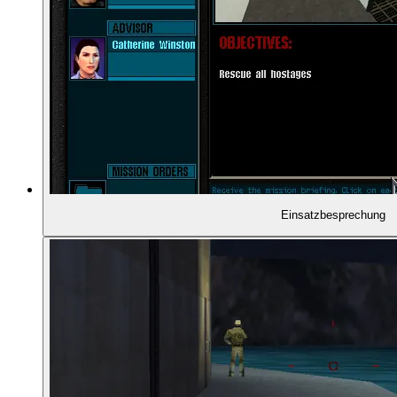
01:36:35
- Hohe Spannung im Einsatz
01:39:04
- Rainbow Six als Shooter spielen?
01:43:04
- Leichte Bedienung des Planungsmodus
01:43:52
- Wie die Handlung funktioniert
Einsatzbesprechung
01:45:30
- Überraschung in Idaho
01:47:09
- Schnell zum Flughafen!
01:49:40
- John Clark als Auftraggeber
01:50:22
- Bezüge zum Roman