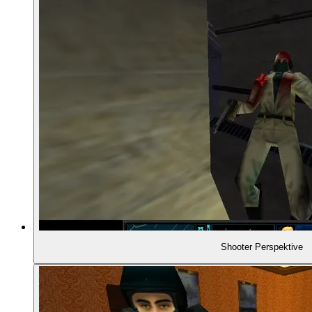
01:06:11
SPIELBESCHREIBUNG
01:07:11
- "Ding" Chavez ist auch dabei
01:09:51
- Wer tot ist, ist tot
01:10:30
- Brettspielhafte Spieldynamik
01:12:02
- Gefährlichkeit im Spieldesign
01:13:42
- Koordiniertes Feuern
Shooter Perspektive
01:15:05
- Der Planungsmodus