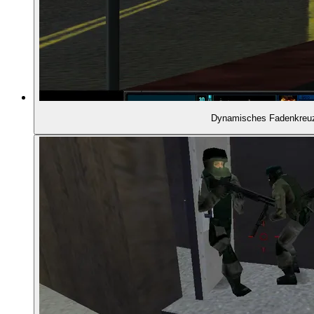
01:57:36
RAINBOW SIX ALS SERIE
01:58:09
- Rogue Spear (1999)
Dynamisches Fadenkreu
01:59:03
- Raven Shield (2003)
01:59:29
- Tom Clancy's Ghost Recon (2001)
01:59:59
- Das Ende der Planungsphase
02:00:49
- SWAT 3 (1999)
02:01:08
- Warum hat sich das Rainbow-Six-Modell nicht 