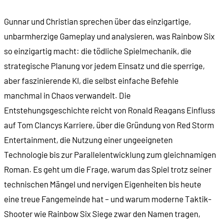
00:12:19
- Dr. Michael Flintrop
Gunnar und Christian sprechen über das einzigartige,
unbarmherzige Gameplay und analysieren, was Rainbow Six
00:14:01
- Die Stunde der Patrioten (1987)
so einzigartig macht: die tödliche Spielmechanik, die
strategische Planung vor jedem Einsatz und die sperrige,
00:14:31
- Entstehung der Spezialeinheit
aber faszinierende KI, die selbst einfache Befehle
manchmal in Chaos verwandelt. Die
00:15:48
- Professionalisierung in den 1970er-Jahren
Entstehungsgeschichte reicht von Ronald Reagans Einfluss
auf Tom Clancys Karriere, über die Gründung von Red Storm
00:16:46
- Themen bei Tom Clancy
Entertainment, die Nutzung einer ungeeigneten
Technologie bis zur Parallelentwicklung zum gleichnamigen
00:18:01
- Der Schattenkrieg (1989)
Roman. Es geht um die Frage, warum das Spiel trotz seiner
technischen Mängel und nervigen Eigenheiten bis heute
00:19:38
- Gnadenlos (1993)
eine treue Fangemeinde hat – und warum moderne Taktik-
Shooter wie Rainbow Six Siege zwar den Namen tragen,
00:20:26
- Befehl von oben (1996)