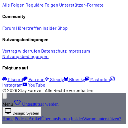
Alle Folgen
Reguläre Folgen
Unterstützer-Formate
Community
Forum
Hörertreffen
Insider
Shop
Nutzungsbedingungen
Vertrag widerrufen
Datenschutz
Impressum
Nutzungsbedingungen
Folgt uns auf
Discord
Patreon
Steady
Bluesky
Mastodon
Instagram
YouTube
© 2026 Stay Forever. Alle Rechte vorbehalten.
Menü
Unterstützer werden
Design: System
Home
Podcast
Artikel
Über uns
Forum
Insider
Warum unterstützen?