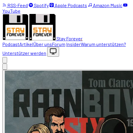
RSS-Feed
Spotify
Apple Podcasts
Amazon Music
YouTube
Stay Forever
Podcast
Artikel
Über uns
Forum
Insider
Warum unterstützen?
Unterstützer werden