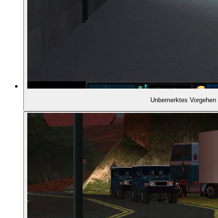
01:51:05
- Lizenz zum Töten
01:51:54
- Schleichmissionen
01:53:45
- Das verflixte sechste Level
Unbemerktes Vorgehen
01:54:04
- Stimmungsvoll eingerichtete Levels
01:54:40
- Detaillierte Teammitglieder
01:55:01
- Dschungeltapeten in den Außenlevels
01:55:19
- Glaubwürdige Innenräume
01:55:53
- Der Multiplayer-Modus