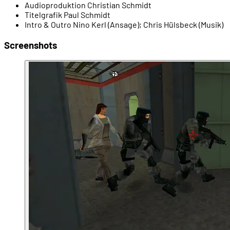
Audioproduktion
Christian Schmidt
00:31:20
- Tom Clancy's SSN (1996)
Titelgrafik
Paul Schmidt
Intro & Outro
Nino Kerl (Ansage); Chris Hülsbeck (Musik)
00:32:10
- SSN: Der Roman
Screenshots
00:32:40
- Gründung von Red Storm Entertainment
00:33:33
- Der Chef: Ex-Kapitän Douglas Littlejohns
00:35:05
- Erste Spielideen und große Ambitionen
00:37:25
- Crossmediale Projekte: Politika als Spiel ...
00:38:01
- ... und als Roman
00:38:17
- Die Demo als Mini-CD-ROM