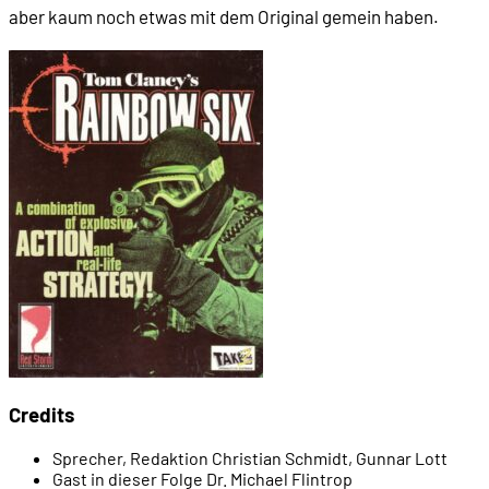
aber kaum noch etwas mit dem Original gemein haben.
00:21:07
- Operation Rainbow (1998)
00:24:11
TOM CLANCY UND DIE SPIELE
00:24:50
- Das erste Roter-Oktober-Spiel (1987)
00:25:56
- Sid Meier und Red Storm Rising (1988)
00:28:23
- Tom Clancy spielt ein Spiel
00:29:42
- David Smith und The Abyss
Credits
00:30:32
- Virtus Software und die 3D-Anwendungen
Sprecher, Redaktion
Christian Schmidt, Gunnar Lott
Gast in dieser Folge
Dr. Michael Flintrop