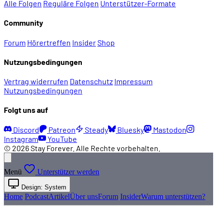
Alle Folgen
Reguläre Folgen
Unterstützer-Formate
Community
Forum
Hörertreffen
Insider
Shop
Nutzungsbedingungen
Vertrag widerrufen
Datenschutz
Impressum
Nutzungsbedingungen
Folgt uns auf
Discord
Patreon
Steady
Bluesky
Mastodon
Instagram
YouTube
© 2026 Stay Forever. Alle Rechte vorbehalten.
Menü
Unterstützer werden
Design: System
Home
Podcast
Artikel
Über uns
Forum
Insider
Warum unterstützen?