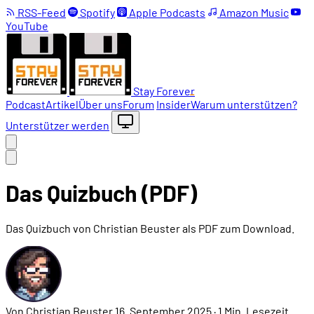
RSS-Feed
Spotify
Apple Podcasts
Amazon Music
YouTube
Stay Forever
Podcast
Artikel
Über uns
Forum
Insider
Warum unterstützen?
Unterstützer werden
Das Quizbuch (PDF)
Das Quizbuch von Christian Beuster als PDF zum Download.
Von Christian Beuster
16. September 2025
·
1 Min. Lesezeit