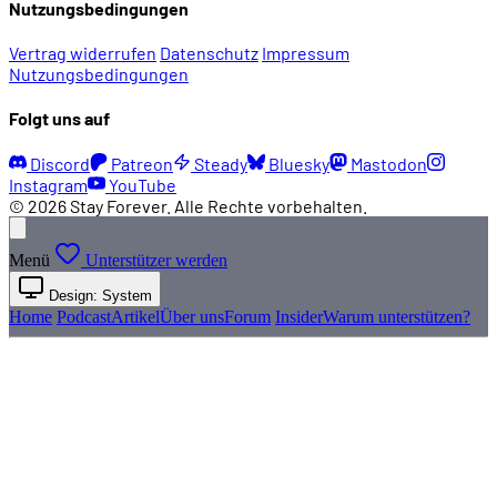
Nutzungsbedingungen
Vertrag widerrufen
Datenschutz
Impressum
Nutzungsbedingungen
Folgt uns auf
Discord
Patreon
Steady
Bluesky
Mastodon
Instagram
YouTube
© 2026 Stay Forever. Alle Rechte vorbehalten.
Menü
Unterstützer werden
Design: System
Home
Podcast
Artikel
Über uns
Forum
Insider
Warum unterstützen?