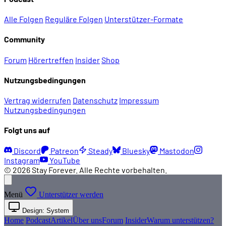
Alle Folgen
Reguläre Folgen
Unterstützer-Formate
Community
Forum
Hörertreffen
Insider
Shop
Nutzungsbedingungen
Vertrag widerrufen
Datenschutz
Impressum
Nutzungsbedingungen
Folgt uns auf
Discord
Patreon
Steady
Bluesky
Mastodon
Instagram
YouTube
© 2026 Stay Forever. Alle Rechte vorbehalten.
Menü
Unterstützer werden
Design: System
Home
Podcast
Artikel
Über uns
Forum
Insider
Warum unterstützen?