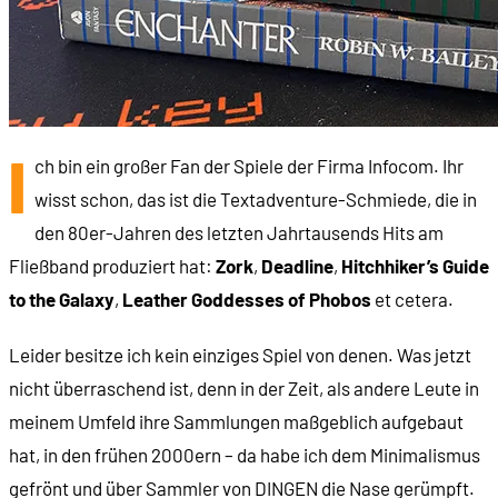
I
ch bin ein großer Fan der Spiele der Firma Infocom. Ihr
wisst schon, das ist die Textadventure-Schmiede, die in
den 80er-Jahren des letzten Jahrtausends Hits am
Fließband produziert hat:
Zork
,
Deadline
,
Hitchhiker’s Guide
to the Galaxy
,
Leather Goddesses of Phobos
et cetera.
Leider besitze ich kein einziges Spiel von denen. Was jetzt
nicht überraschend ist, denn in der Zeit, als andere Leute in
meinem Umfeld ihre Sammlungen maßgeblich aufgebaut
hat, in den frühen 2000ern – da habe ich dem Minimalismus
gefrönt und über Sammler von DINGEN die Nase gerümpft.