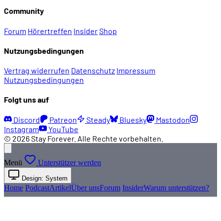
Community
Forum
Hörertreffen
Insider
Shop
Nutzungsbedingungen
Vertrag widerrufen
Datenschutz
Impressum
Nutzungsbedingungen
Folgt uns auf
Discord
Patreon
Steady
Bluesky
Mastodon
Instagram
YouTube
© 2026 Stay Forever. Alle Rechte vorbehalten.
Menü
Unterstützer werden
Design: System
Home
Podcast
Artikel
Über uns
Forum
Insider
Warum unterstützen?