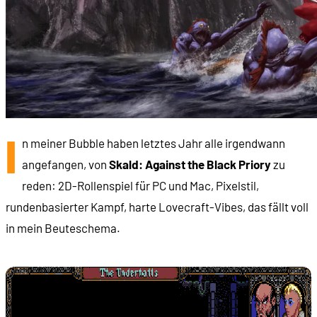
I
n meiner Bubble haben letztes Jahr alle irgendwann
angefangen, von
Skald: Against the Black Priory
zu
reden: 2D-Rollenspiel für PC und Mac, Pixelstil,
rundenbasierter Kampf, harte Lovecraft-Vibes, das fällt voll
in mein Beuteschema.