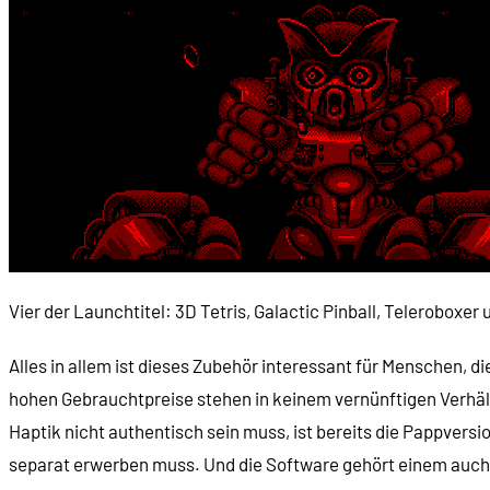
Vier der Launchtitel: 3D Tetris, Galactic Pinball, Teleroboxer
Alles in allem ist dieses Zubehör interessant für Menschen, 
hohen Gebrauchtpreise stehen in keinem vernünftigen Verhält
Haptik nicht authentisch sein muss, ist bereits die Pappversi
separat erwerben muss. Und die Software gehört einem auch ni