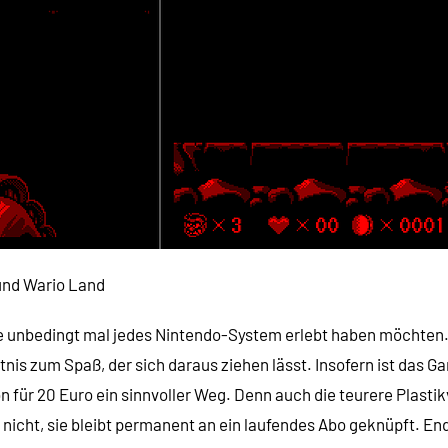
 und Wario Land
die unbedingt mal jedes Nintendo-System erlebt haben möchten. 
nis zum Spaß, der sich daraus ziehen lässt. Insofern ist das G
on für 20 Euro ein sinnvoller Weg. Denn auch die teurere Plasti
cht, sie bleibt permanent an ein laufendes Abo geknüpft. Endet