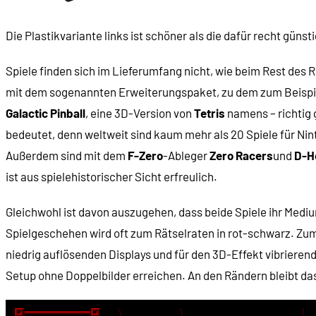
Die Plastikvariante links ist schöner als die dafür recht güns
Spiele finden sich im Lieferumfang nicht, wie beim Rest des R
mit dem sogenannten Erweiterungspaket, zu dem zum Beispiel
Galactic Pinball
, eine 3D-Version von
Tetris
namens – richtig 
bedeutet, denn weltweit sind kaum mehr als 20 Spiele für Ni
Außerdem sind mit dem
F-Zero
-Ableger
Zero Racers
und
D-H
ist aus spielehistorischer Sicht erfreulich.
Gleichwohl ist davon auszugehen, dass beide Spiele ihr Medium
Spielgeschehen wird oft zum Rätselraten in rot-schwarz. Z
niedrig auflösenden Displays und für den 3D-Effekt vibrierend
Setup ohne Doppelbilder erreichen. An den Rändern bleibt das