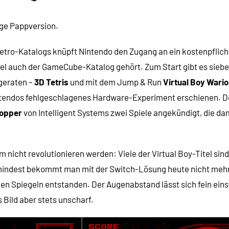
tige Pappversion.
etro-Katalogs knüpft Nintendo den Zugang an ein kostenpflichti
 auch der GameCube-Katalog gehört. Zum Start gibt es sieben 
geraten –
3D Tetris
und mit dem Jump & Run
Virtual Boy Wari
ntendos fehlgeschlagenes Hardware-Experiment erschienen. Der 
opper
von Intelligent Systems zwei Spiele angekündigt, die da
 nicht revolutionieren werden: Viele der Virtual Boy-Titel sind
umindest bekommt man mit der Switch-Lösung heute nicht mehr
en Spiegeln entstanden. Der Augenabstand lässt sich fein einst
 Bild aber stets unscharf.