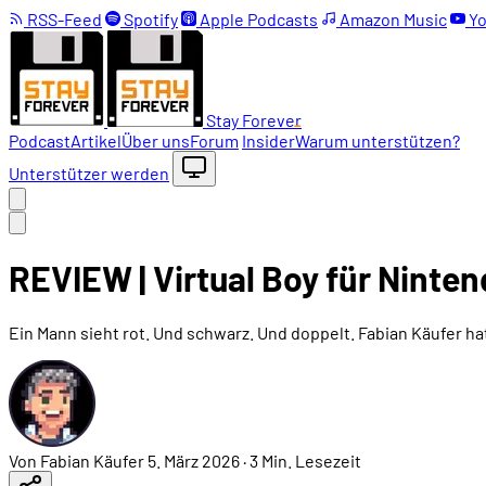
RSS-Feed
Spotify
Apple Podcasts
Amazon Music
Yo
Stay Forever
Podcast
Artikel
Über uns
Forum
Insider
Warum unterstützen?
Unterstützer werden
REVIEW | Virtual Boy für Ninte
Ein Mann sieht rot. Und schwarz. Und doppelt. Fabian Käufer ha
Von Fabian Käufer
5. März 2026
·
3 Min. Lesezeit