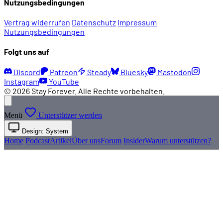
Nutzungsbedingungen
Vertrag widerrufen
Datenschutz
Impressum
Nutzungsbedingungen
Folgt uns auf
Discord
Patreon
Steady
Bluesky
Mastodon
Instagram
YouTube
© 2026 Stay Forever. Alle Rechte vorbehalten.
Menü
Unterstützer werden
Design: System
Home
Podcast
Artikel
Über uns
Forum
Insider
Warum unterstützen?