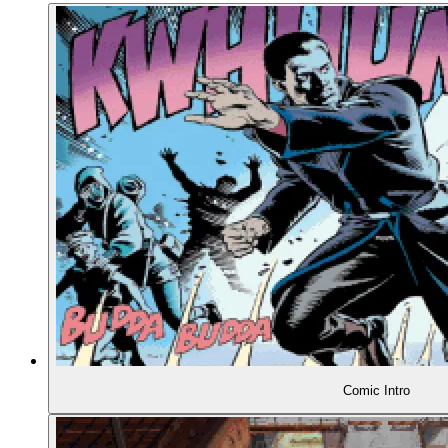
00:30:19
- Katze, Hund ... aber warum?
00:32:31
- Timing-Rätsel
00:34:03
- Anker bei Anker
00:35:37
- Was die Hundekekse bewirken
00:37:52
- Adventure-Pragmatismus
00:39:36
SETTING, TON UND HUMOR
Comic Intro
00:41:22
- D-LINC Anita ...