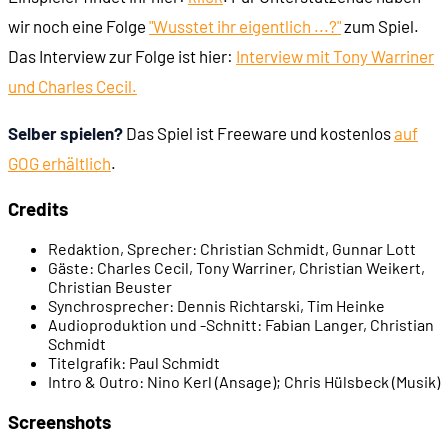
00:21:59
- Der Raum des Todes
wir noch eine Folge
"Wusstet ihr eigentlich ...?"
zum Spiel.
Das Interview zur Folge ist hier:
Interview mit Tony Warriner
00:22:45
- Joey wird zum Medizinroboter
und Charles Cecil.
Selber spielen?
Das Spiel ist Freeware und kostenlos
auf
00:23:49
- Blick durchs Fenster
GOG erhältlich
.
00:24:12
- Im Heizungskeller
Credits
Redaktion, Sprecher:
Christian Schmidt, Gunnar Lott
00:25:15
- Anweisung an Joey
Gäste:
Charles Cecil, Tony Warriner, Christian Weikert,
Christian Beuster
Synchrosprecher:
Dennis Richtarski, Tim Heinke
00:25:52
- Das Ende des Androiden
Audioproduktion und -Schnitt:
Fabian Langer, Christian
Schmidt
Titelgrafik:
Paul Schmidt
00:26:23
RÄTSELDESIGN
Intro & Outro:
Nino Kerl (Ansage); Chris Hülsbeck (Musik)
Screenshots
00:27:54
- Probleme für Lösungen finden