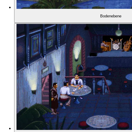
02:01:02
URTEIL
Bodenebene
02:01:15
- Das Ende des Spiels
02:02:55
- Ist das gute Ende ein gutes Ende?
02:06:14
- Beyond a Steel Sky (2020)
02:07:21
- Sinnvolle Tode?
02:10:07
- Joey als unausgegorener Charakter
02:11:33
- Joeys Absturz
02:11:47
- Joeys Opfer