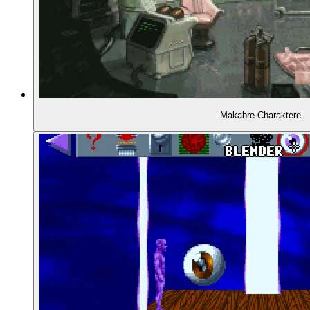
01:32:36
- Unsere Gesprächspartner: Charles Cecil und T
01:33:02
- Charles Cecils frühe Textadventures
01:33:55
- Tony Warriners erstes Spiel: Obsidian
Makabre Charaktere
01:35:02
- Portierungsstudio Paragon Programming
01:35:58
- Gründung von Revolution Software
01:37:46
- Entwicklungsstart in Hull
01:39:36
- Eine eigene Adventure-Engine: Virtual Theatre
01:42:17
- Das erste Spiel: Lure of the Temptress