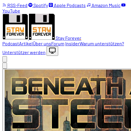
RSS-Feed
Spotify
Apple Podcasts
Amazon Music
YouTube
Stay Forever
Podcast
Artikel
Über uns
Forum
Insider
Warum unterstützen?
Unterstützer werden