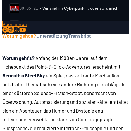
00:05:21
- Wir sind im Cyberpunk ... oder so ähnlich
Abonnieren
00:06:57
SPIELEINSTIEG
Worum geht's?
Unterstützung
Transkript
00:08:19
- Der Protagonist: Robert Foster
Worum geht's?
Anfang der 1990er-Jahre, auf dem
00:08:33
- Ein unangenehmer Besuch
Höhepunkt des Point-&-Click-Adventures, erscheint mit
Beneath a Steel Sky
ein Spiel, das vertraute Mechaniken
00:09:04
- Der Stamm wird ausgelöscht
nutzt, aber thematisch eine andere Richtung einschlägt: In
einer düsteren Science-Fiction-Stadt, beherrscht von
00:09:23
- Absturz in Union City
Überwachung, Automatisierung und sozialer Kälte, entfaltet
sich ein Abenteuer, das Humor und Dystopie eng
00:10:35
- Das Spiel beginnt
miteinander verwebt. Die klare, von Comics geprägte
Bildsprache, die reduzierte Interface-Philosophie und der
00:11:03
SPIELBESCHREIBUNG