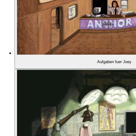
01:18:22
- Orts- und situationsbezogene Musik
01:20:02
- Untermalende Soundeffekte
01:21:16
- Sprachausgabe in der CD-Version
Aufgaben fuer Joey
01:22:03
- Akzente als soziale Codierung
01:27:32
- Die deutsche Version
01:28:16
- Christian Weikert über die Übersetzung des Spi
01:32:12
ENTSTEHUNGSGESCHICHTE