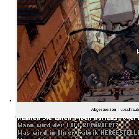
00:42:56
- ... und ihr überraschender Tod
00:44:19
- Halbgare Gesellschaftskritik
00:46:05
- Eine skurrile Gerichtsverhandlung
00:47:16
- Heitere Dystopie
00:49:21
- Unangenehmer Voyeurismus
00:49:47
- Roberts Bärchenpulli
Abgestuerzter Hubschraub
00:50:28
- Der makabre Doktor
00:52:51
- Gelungene Szene: Robert wird gefilzt