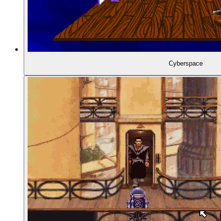
01:43:02
- Revolution landet bei Virgin Interactive
01:43:46
- Das Team wächst
Cyberspace
01:44:22
- Co-Autor: David Cummins
01:45:16
- Lure of the Temptress erscheint
01:45:58
- Nächstes Projekt: Irgendwas mit Science Fictio
01:47:04
- King's Quest 6 für den Amiga
01:47:17
- Das Konzept entsteht
01:48:36
- Zeitgeist und die Industriestadt Hull