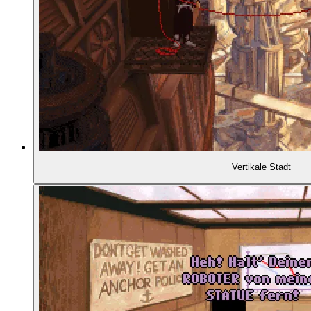
01:12:13
- Schwingen am Seilhaken
01:12:29
- Schön animierte Katze
01:12:45
SOUND UND MUSIK
01:13:24
- Amiga vs. PC
Vertikale Stadt
01:14:53
- Musik in der Remaster-Version
01:15:54
- Musik auf der oberen Ebene ...
01:16:31
- ... und in Belle Vue
01:17:18
- Im Vergleich: Monkey Island 2