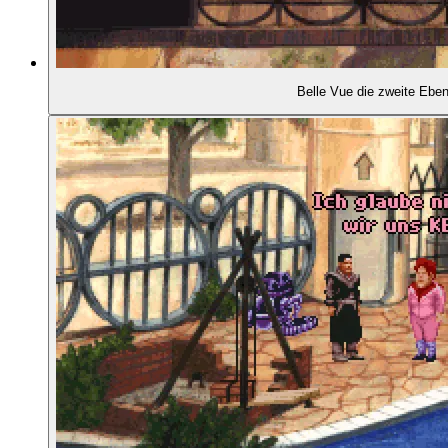
01:49:24
- Dave Gibbons kommt ins Projekt
Belle Vue die zweite Ebe
01:51:11
- Der beiliegende Comic
01:52:31
- Virtual Theatre, Version 2
01:55:16
- Kreatives Patchwork
01:57:09
- Ein Selbstplagiat
01:57:48
- Sprachaufnahmen für die CD32-Version
01:58:32
- Beneath a Steel Sky erscheint