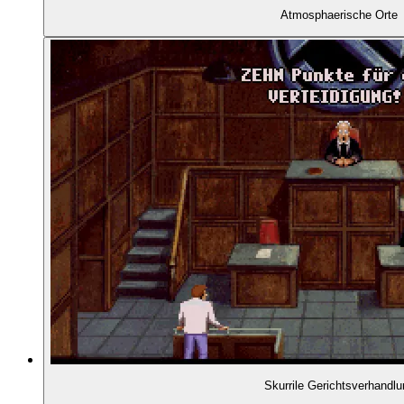
Atmosphaerische Orte
02:15:07
- Unbefriedigende Rätsel
02:16:02
- Grafische Opulenz
02:16:35
- Wenig Virtual Theatre
02:17:10
- LINC Space
02:20:05
- Fazit
02:22:10
VERABSCHIEDUNG
Skurrile Gerichtsverhandlu