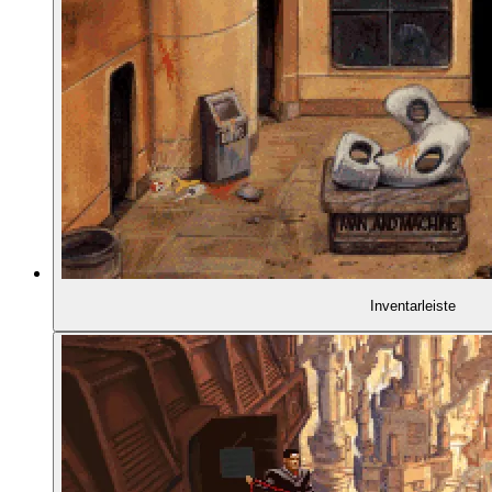
01:07:22
- Farbgebung und Stadtgestaltung
01:09:28
- Eine Empfehlung: Give me Liberty
01:10:17
- Tolle Szenen: Über der Stadt ...
01:10:47
- ... und abgestürzter Hubschrauber
Inventarleiste
01:11:03
- Recht konventionelle Innenräume
01:11:24
- Spektakuläre Animationen
01:12:00
- Commander Reich wird zerschnitten