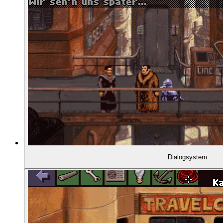
00:55:40
DAVE GIBBONS UND DIE GRAFIK
00:56:48
- Comic-Panels im Intro
00:57:09
- Christian Beuster über Dave Gibbons
00:57:54
- Wer ist Dave Gibbons?
00:58:36
- Was ist besonders an Watchmen?
Dialogsystem
01:01:10
- Dave Gibbons' Zeichenstil
01:05:24
- Typische Gibbons-Figuren
01:06:36
- Typische Gibbons-Bewegungen