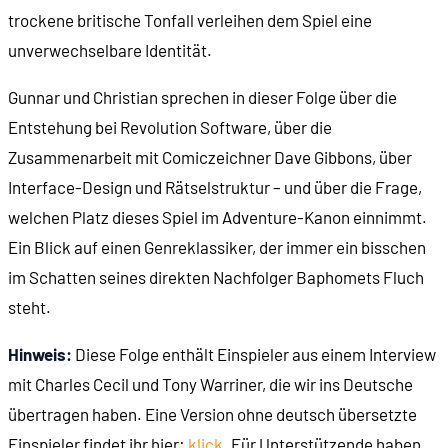
trockene britische Tonfall verleihen dem Spiel eine
unverwechselbare Identität.
00:11:13
- Eine vertikale, stratifizierte Stadt
Gunnar und Christian sprechen in dieser Folge über die
00:13:54
- Etagenweise durch die Spielwelt
Entstehung bei Revolution Software, über die
Zusammenarbeit mit Comiczeichner Dave Gibbons, über
00:15:24
- Einfache Steuerung, aufklappendes Inventar
Interface-Design und Rätselstruktur – und über die Frage,
welchen Platz dieses Spiel im Adventure-Kanon einnimmt.
00:16:51
- Unser Begleiter: der Roboter Joey
Ein Blick auf einen Genreklassiker, der immer ein bisschen
im Schatten seines direkten Nachfolger Baphomets Fluch
00:19:10
- Die Metallstange, dein Freund und Helfer
steht.
00:20:06
- Joeys Charakter vs. Roberts Charakter
Hinweis:
Diese Folge enthält Einspieler aus einem Interview
mit Charles Cecil und Tony Warriner, die wir ins Deutsche
00:21:30
EIN BEISPIELRÄTSEL
übertragen haben. Eine Version ohne deutsch übersetzte
Einspieler findet ihr hier:
klick
. Für Unterstützende haben