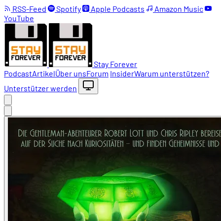
RSS-Feed
Spotify
Apple Podcasts
Amazon Music
YouTube
Stay Forever
Podcast
Artikel
Über uns
Forum
Insider
Warum unterstützen?
Unterstützer werden