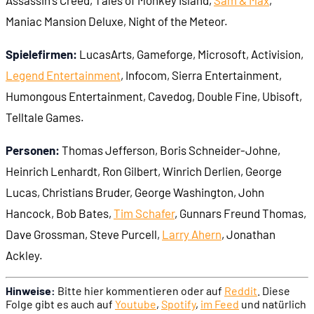
Assassin's Creed, Tales of Monkey Island,
Sam & Max
,
Maniac Mansion Deluxe, Night of the Meteor.
Spielefirmen:
LucasArts, Gameforge, Microsoft, Activision,
Legend Entertainment
, Infocom, Sierra Entertainment,
Humongous Entertainment, Cavedog, Double Fine, Ubisoft,
Telltale Games.
Personen:
Thomas Jefferson, Boris Schneider-Johne,
Heinrich Lenhardt, Ron Gilbert, Winrich Derlien, George
Lucas, Christians Bruder, George Washington, John
Hancock, Bob Bates,
Tim Schafer
, Gunnars Freund Thomas,
Dave Grossman, Steve Purcell,
Larry Ahern
, Jonathan
Ackley.
Hinweise:
Bitte hier kommentieren oder auf
Reddit
. Diese
Folge gibt es auch auf
Youtube
,
Spotify
,
im Feed
und natürlich