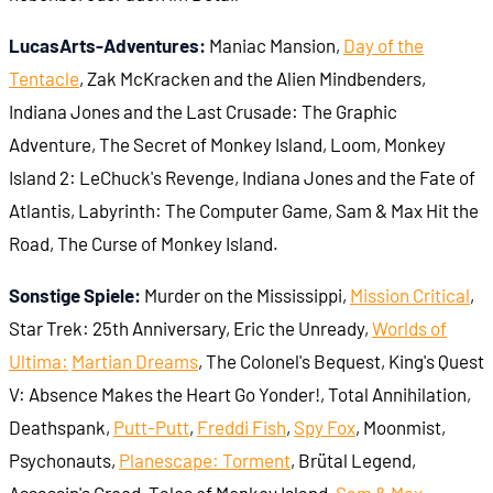
LucasArts-Adventures:
Maniac Mansion,
Day of the
Tentacle
, Zak McKracken and the Alien Mindbenders,
Indiana Jones and the Last Crusade: The Graphic
Adventure, The Secret of Monkey Island, Loom, Monkey
Island 2: LeChuck's Revenge, Indiana Jones and the Fate of
Atlantis, Labyrinth: The Computer Game, Sam & Max Hit the
Road, The Curse of Monkey Island.
Sonstige Spiele:
Murder on the Mississippi,
Mission Critical
,
Star Trek: 25th Anniversary, Eric the Unready,
Worlds of
Ultima:
Martian Dreams
, The Colonel's Bequest, King's Quest
V: Absence Makes the Heart Go Yonder!, Total Annihilation,
Deathspank,
Putt-Putt
,
Freddi Fish
,
Spy Fox
, Moonmist,
Psychonauts,
Planescape: Torment
, Brütal Legend,