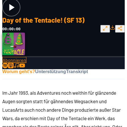
Day of the Tentacle! (SF 13)
00:00:00
Abonnieren
Worum geht's?
Unterstützung
Transkript
Im Jahr 1993, als Adventures noch weithin für glänzende
Augen sorgten statt für gähnendes Wegsacken und
LucasArts auch noch andere Dinge produzierte außer Star
Wars, da erschien mit Day of the Tentacle ein Werk, das
manchen als das Beste seiner Ära gilt. Aber nicht uns. Oder