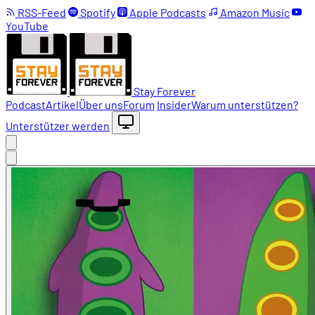
RSS-Feed
Spotify
Apple Podcasts
Amazon Music
YouTube
Stay Forever
Podcast
Artikel
Über uns
Forum
Insider
Warum unterstützen?
Unterstützer werden