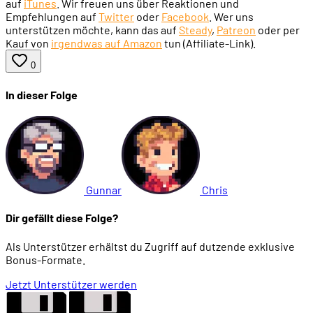
auf
iTunes
. Wir freuen uns über Reaktionen und
Empfehlungen auf
Twitter
oder
Facebook
. Wer uns
unterstützen möchte, kann das auf
Steady
,
Patreon
oder per
Kauf von
irgendwas auf Amazon
tun (Affiliate-Link).
0
In dieser Folge
Gunnar
Chris
Dir gefällt diese Folge?
Als Unterstützer erhältst du Zugriff auf dutzende exklusive
Bonus-Formate.
Jetzt Unterstützer werden