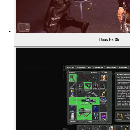
01:04:19
Die Entstehungsgeschichte: Warren Spector bei 
01:06:24
Aus Spectors Team wird Ion Storm Austin
Deus Ex 05
01:08:27
Ein Aha-Moment durch Thief
01:10:20
Inspiration GoldenEye 007
01:11:09
Weitere Vorbilder
01:12:17
Ein riskantes Spielkonzept
01:15:10
Eine Design-Philosophie entsteht
01:18:26
Zwei Kandidaten für die Leitungsrolle