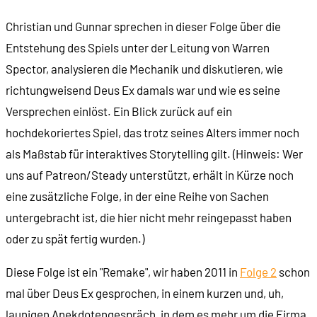
Christian und Gunnar sprechen in dieser Folge über die
00:18:01
Charaktergenerierung
Entstehung des Spiels unter der Leitung von Warren
Spector, analysieren die Mechanik und diskutieren, wie
00:18:37
Redundante Systeme und Möglichkeitsraum
richtungweisend Deus Ex damals war und wie es seine
Versprechen einlöst. Ein Blick zurück auf ein
00:22:00
Wir optimieren eine Schrotflinte
hochdekoriertes Spiel, das trotz seines Alters immer noch
als Maßstab für interaktives Storytelling gilt. (Hinweis: Wer
00:23:37
"Wähle deinen eigenen Weg"
uns auf Patreon/Steady unterstützt, erhält in Kürze noch
eine zusätzliche Folge, in der eine Reihe von Sachen
00:25:24
Eine Serie von Mikro-Entscheidungen
untergebracht ist, die hier nicht mehr reingepasst haben
oder zu spät fertig wurden.)
00:27:12
Eine Beispielmission: Hong-Kong, China
Diese Folge ist ein "Remake", wir haben 2011 in
Folge 2
schon
00:29:22
Vor dem Queen's Tower
mal über Deus Ex gesprochen, in einem kurzen und, uh,
launigen Anekdotengespräch, in dem es mehr um die Firma