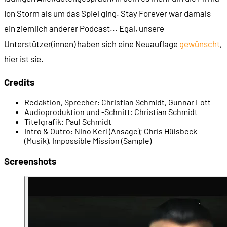
00:29:45
Gunnar: Der Action-Weg
Ion Storm als um das Spiel ging. Stay Forever war damals
ein ziemlich anderer Podcast... Egal, unsere
00:30:26
Gittertür aufsprengen
Unterstützer(innen) haben sich eine Neuauflage
gewünscht
,
hier ist sie.
00:30:49
Feuergefechte
Credits
00:31:19
In Maggie Chows Labor
Redaktion, Sprecher:
Christian Schmidt, Gunnar Lott
Audioproduktion und -Schnitt:
Christian Schmidt
Titelgrafik:
Paul Schmidt
00:32:14
Gunnar hackt die Aufbewahrungskammer
Intro & Outro:
Nino Kerl (Ansage); Chris Hülsbeck
(Musik), Impossible Mission (Sample)
00:32:34
Das Schwert gleich mal ausprobieren
Screenshots
00:33:16
Chris: Der Heimlichkeits-Weg
00:33:35
Im Aufzugsschacht