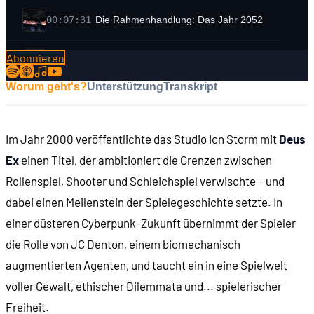
00:07:31
Die Rahmenhandlung: Das Jahr 2052
Abonnieren
00:08:35
Der Protagonist: JC Denton
Worum geht's?
Unterstützung
Transkript
00:10:55
Eine Reise um die Welt
Im Jahr 2000 veröffentlichte das Studio Ion Storm mit
Deus
00:12:28
Verschwörungstheorien
Ex
einen Titel, der ambitioniert die Grenzen zwischen
Rollenspiel, Shooter und Schleichspiel verwischte – und
00:13:56
Ein hybrides Spiel
dabei einen Meilenstein der Spielegeschichte setzte. In
einer düsteren Cyberpunk-Zukunft übernimmt der Spieler
00:16:36
Das Rollenspiel-System
die Rolle von JC Denton, einem biomechanisch
augmentierten Agenten, und taucht ein in eine Spielwelt
00:17:03
Augmentierungen
voller Gewalt, ethischer Dilemmata und... spielerischer
Freiheit.
00:17:37
Talente