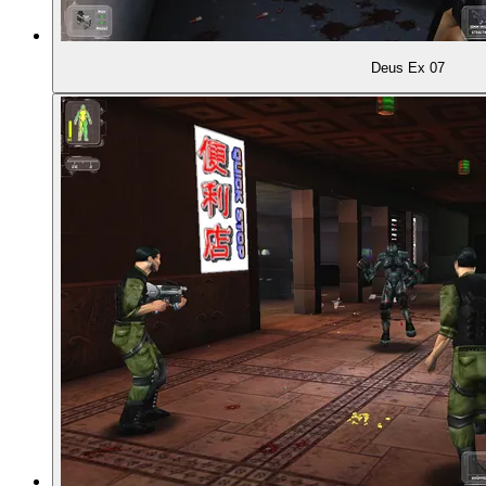
01:39:38
Presse-Reaktionen
Deus Ex 07
01:41:23
Doch noch Multiplayer, per Patch
01:41:58
Späte Playstation-2-Version
01:43:25
Der Nachfolger, Deus Ex: Invisible War (2003)
01:45:27
Deus Ex unter anderem Namen: Project Snowbli
01:46:23
Deus Ex: Human Revolution (2011)
01:47:37
Diskussion: Bedeutungsvolle Entscheidungen in de
01:51:35
... der Charakter-Progression ...