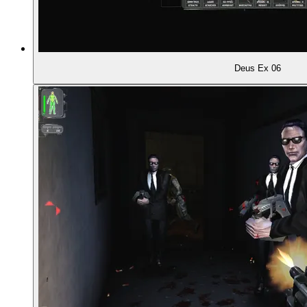
01:20:33
Harvey Smith
Deus Ex 06
01:25:16
Konflikte zwischen den Teams
01:29:11
Wie das Spiel anfangs mal gedacht war
01:32:14
Die Unreal-Engine und ihre Limitationen
01:36:20
Promis testen das Spiel, sind nicht begeistert
01:37:17
Späte Änderungen bei den Charakteren
01:38:10
Harter Crunch