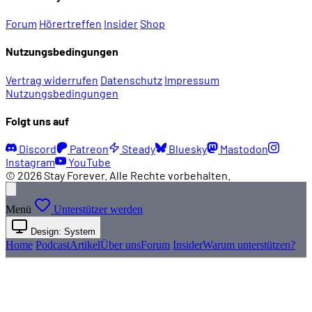
Forum
Hörertreffen
Insider
Shop
Nutzungsbedingungen
Vertrag widerrufen
Datenschutz
Impressum
Nutzungsbedingungen
Folgt uns auf
Discord
Patreon
Steady
Bluesky
Mastodon
Instagram
YouTube
© 2026 Stay Forever. Alle Rechte vorbehalten.
Menü
Unterstützer werden
Design: System
Home
Podcast
Artikel
Über uns
Forum
Insider
Warum unterstützen?