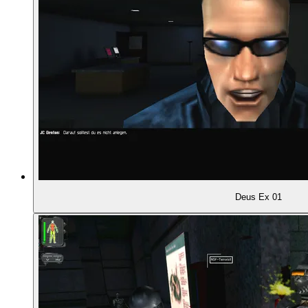
00:34:04
Auf dem Dach
00:34:25
Heimlich durch die Lichtschranke
00:35:07
Gasgranate!
00:35:40
Den Computer hacken
00:36:05
Sprung vom Dach
Deus Ex 01
00:36:37
Fabian: Der Rollenspiel-Weg
00:37:33
Die verdächtige Laterne