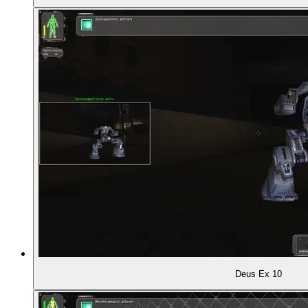
02:18:46
Deus Ex heute spielen: Am besten mit Mods
02:20:43
Gunnars Lieblings-Bug
Deus Ex 10