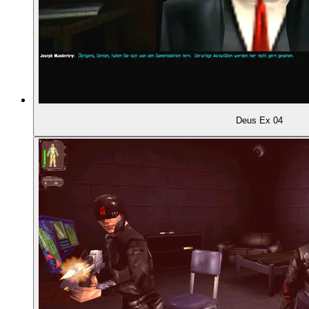
00:57:22
Hauptcharaktere können sterben
00:58:01
Entdeckungsfreiheit am Beispiel Morgan Everett:
00:59:04
... Lucius DeBeers
Deus Ex 04
00:59:55
... und ein dubioser Mechaniker
01:00:36
Dramatische Konsequenz
01:01:49
Stimmungsvolle Musik
01:02:54
Wiederspielwert