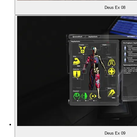
Deus Ex 08
01:56:08
... und der Handlung
01:59:10
Lebedev erschießen?
02:00:50
Was passiert, wenn ich niemanden töte?
02:04:04
Ambition und Erinnerung
02:05:58
Chris hadert mit der Story von Deus Ex
02:10:59
Offene Enden
02:14:14
Eine Fallstudie in "Suspension of Disbelief"
Deus Ex 09
02:16:25
Was erklärt den Ruhm von Deus Ex?