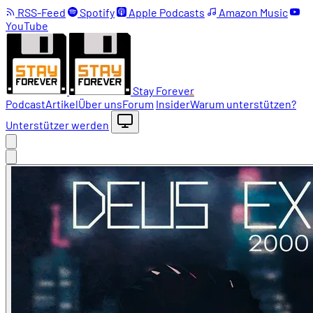
RSS-Feed
Spotify
Apple Podcasts
Amazon Music
YouTube
Stay Forever
Podcast
Artikel
Über uns
Forum
Insider
Warum unterstützen?
Unterstützer werden