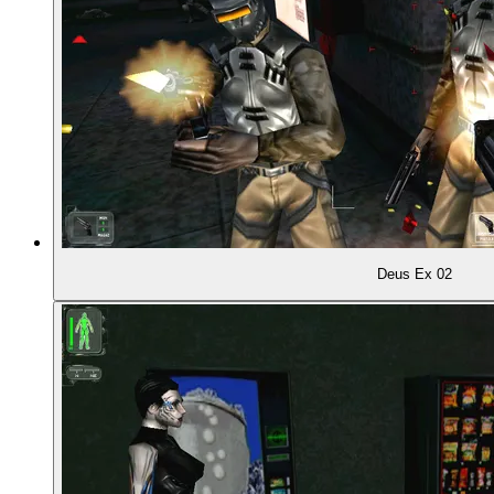
00:38:11
Schwert holen und raus
00:39:16
Spielmechanische Varianten
00:42:05
Gegnertypen: Menschen, Roboter ...
00:42:19
... und Kreaturen
00:42:36
Rumballern: möglich, aber gefährlich
Deus Ex 02
00:43:28
Ein Hindernis-Spiel
00:45:07
Erkundung wird belohnt
00:45:59
Die Handlung