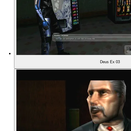
00:47:11
Mysteriöse Männer in Schwarz
00:48:04
Wer ist der Mann bei unserem Chef?
00:49:15
Manderley hat schlechte Nachrichten
00:50:09
Im Zellentrakt
Deus Ex 03
00:51:07
Schnüffeln in Annas E-Mails
00:51:44
Geheimnisse über Geheimnisse
00:52:59
Seitenwechsel
00:54:09
Dialoge und ihre Variationen