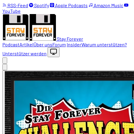
RSS-Feed
Spotify
Apple Podcasts
Amazon Music
YouTube
Stay Forever
Podcast
Artikel
Über uns
Forum
Insider
Warum unterstützen?
Unterstützer werden