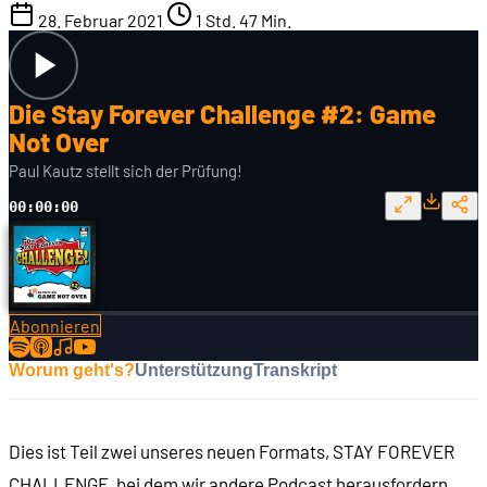
28. Februar 2021
1 Std. 47 Min.
Die Stay Forever Challenge #2: Game
Not Over
Paul Kautz stellt sich der Prüfung!
00:00:00
Abonnieren
Worum geht's?
Unterstützung
Transkript
Dies ist Teil zwei unseres neuen Formats, STAY FOREVER
CHALLENGE, bei dem wir andere Podcast herausfordern,