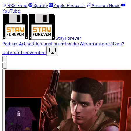
RSS-Feed
Spotify
Apple Podcasts
Amazon Music
YouTube
Stay Forever
Podcast
Artikel
Über uns
Forum
Insider
Warum unterstützen?
Unterstützer werden