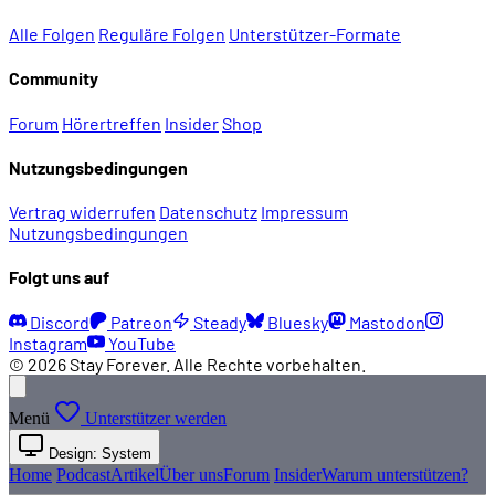
Alle Folgen
Reguläre Folgen
Unterstützer-Formate
Community
Forum
Hörertreffen
Insider
Shop
Nutzungsbedingungen
Vertrag widerrufen
Datenschutz
Impressum
Nutzungsbedingungen
Folgt uns auf
Discord
Patreon
Steady
Bluesky
Mastodon
Instagram
YouTube
© 2026 Stay Forever. Alle Rechte vorbehalten.
Menü
Unterstützer werden
Design: System
Home
Podcast
Artikel
Über uns
Forum
Insider
Warum unterstützen?