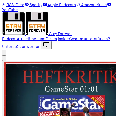
RSS-Feed
Spotify
Apple Podcasts
Amazon Music
YouTube
Stay Forever
Podcast
Artikel
Über uns
Forum
Insider
Warum unterstützen?
Unterstützer werden