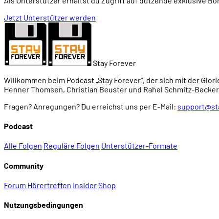
Als Unterstützer erhältst du Zugriff auf dutzende exklusive B
00:45:12
Der Spieleinstieg in der Chatsubo Bar
Jetzt Unterstützer werden
00:47:59
Das Coderad für das PAX
Stay Forever
00:48:32
Das "Internet": Comlink-Adressen
Willkommen beim Podcast „Stay Forever", der sich mit der Glori
Henner Thomsen, Christian Beuster und Rahel Schmitz-Becker
00:50:49
Die Adventure-Mechaniken
Fragen? Anregungen? Du erreichst uns per E-Mail:
support@st
00:52:32
Sehr hübsche C64-Grafik
Podcast
Alle Folgen
Reguläre Folgen
Unterstützer-Formate
00:53:16
Der Body Shop
Community
00:55:36
Interaktionen mit Personen und Gegenständen
Forum
Hörertreffen
Insider
Shop
Nutzungsbedingungen
00:57:26
Comlink-Webseiten