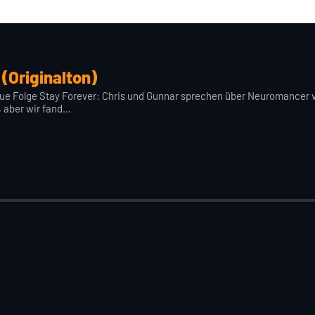
(Originalton)
eue Folge Stay Forever: Chris und Gunnar sprechen über Neuromancer vo
, aber wir fand…