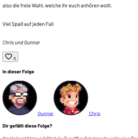
also die freie Wahl, welche ihr euch anhören wollt.
00:27:13
Das Spielkonzept
Viel Spaß auf jeden Fall
00:28:22
Artworks von Keith Haring
Chris und Gunnar
00:29:26
Grafiken von Brummbaer
0
00:30:56
Von Timothy Leary zu Interplay
In dieser Folge
00:37:30
Interplay stellt ein Team zusammen
00:41:10
Troy Miles und die Grundlage der Neuromancer-
Gunnar
Chris
00:43:36
Was für ein Genre soll's werden?
Dir gefällt diese Folge?