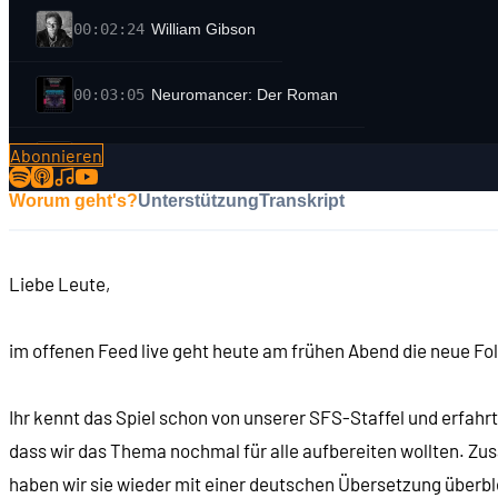
00:02:24
William Gibson
00:03:05
Neuromancer: Der Roman
Abonnieren
00:09:23
Die Cabana Boys im Beverly Hills Hotel
Worum geht's?
Unterstützung
Transkript
00:13:08
Deborah Rosenberg und Cabana Boy Production
Liebe Leute,
00:16:36
Wer ist Timothy Leary?
im offenen Feed live geht heute am frühen Abend die neue F
00:20:26
Timothy Leary macht Computerspiele
Ihr kennt das Spiel schon von unserer SFS-Staffel und erfahr
00:21:45
Timothy Leary's Mind Mirror
dass wir das Thema nochmal für alle aufbereiten wollten. Zus
haben wir sie wieder mit einer deutschen Übersetzung überble
00:24:54
Timothy Learys Neuromancer-"Mind Movie"