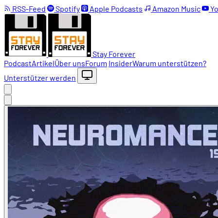
RSS-Feed
Spotify
Apple Podcasts
Amazon Music
Yo
Stay Forever
Podcast
Artikel
Über uns
Forum
Insider
Warum unterstützen?
Unterstützer werden