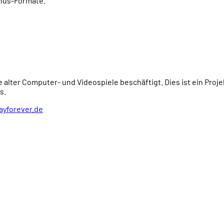
onus-Formate.
e alter Computer- und Videospiele beschäftigt. Dies ist ein Proj
s.
ayforever.de