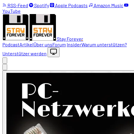
RSS-Feed
Spotify
Apple Podcasts
Amazon Music
YouTube
Stay Forever
Podcast
Artikel
Über uns
Forum
Insider
Warum unterstützen?
Unterstützer werden