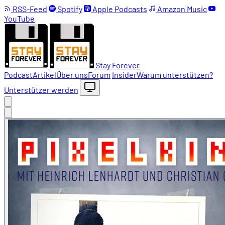
RSS-Feed
Spotify
Apple Podcasts
Amazon Music
YouTube
Stay Forever
Podcast
Artikel
Über uns
Forum
Insider
Warum unterstützen?
Unterstützer werden