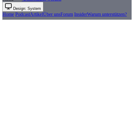
Design: System
Home
Podcast
Artikel
Über uns
Forum
Insider
Warum unterstützen?