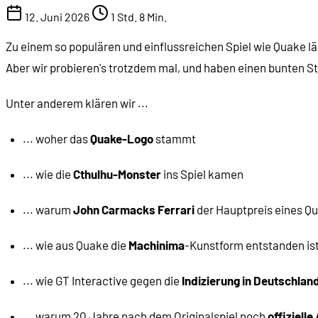
12. Juni 2026
1 Std. 8 Min.
Zu einem so populären und einflussreichen Spiel wie Quake läs
Aber wir probieren's trotzdem mal, und haben einen bunten S
Unter anderem klären wir ...
... woher das
Quake-Logo
stammt
... wie die
Cthulhu-Monster
ins Spiel kamen
... warum
John Carmacks Ferrari
der Hauptpreis eines Q
... wie aus Quake die
Machinima
-Kunstform entstanden is
... wie GT Interactive gegen die
Indizierung in Deutschlan
... warum 20 Jahre nach dem Originalspiel noch
offiziell