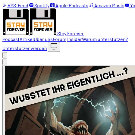
RSS-Feed
Spotify
Apple Podcasts
Amazon Music
Yo
Stay Forever
Podcast
Artikel
Über uns
Forum
Insider
Warum unterstützen?
Unterstützer werden