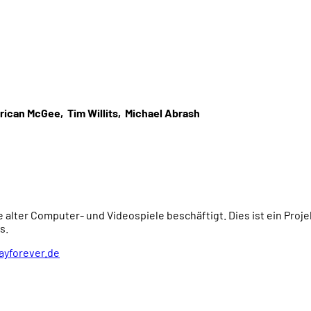
rican McGee
,
Tim Willits
,
Michael Abrash
e alter Computer- und Videospiele beschäftigt. Dies ist ein Proj
s.
ayforever.de