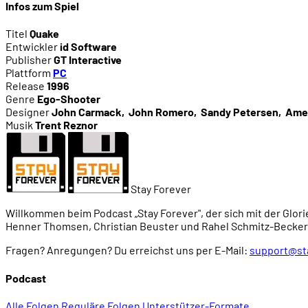
Infos zum Spiel
Titel
Quake
Entwickler
id Software
Publisher
GT Interactive
Plattform
PC
Release
1996
Genre
Ego-Shooter
Designer
John Carmack
,
John Romero
,
Sandy Petersen
,
Ame
Musik
Trent Reznor
Stay Forever
Willkommen beim Podcast „Stay Forever", der sich mit der Glori
Henner Thomsen, Christian Beuster und Rahel Schmitz-Becker
Fragen? Anregungen? Du erreichst uns per E-Mail:
support@st
Podcast
Alle Folgen
Reguläre Folgen
Unterstützer-Formate