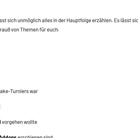
st sich unmöglich alles in der Hauptfolge erzählen. Es lässt si
trauß von Themen für euch.
uake-Turniers war
t
d
vorgehen wollte
e Addons
erschienen sind