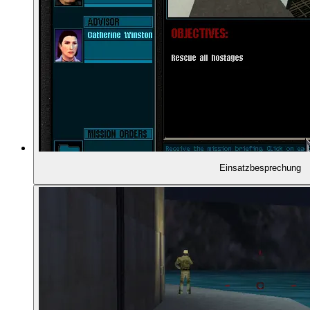
01:36:35
- Hohe Spannung im Einsatz
01:39:04
- Rainbow Six als Shooter spielen?
01:43:04
- Leichte Bedienung des Planungsmodus
01:43:52
- Wie die Handlung funktioniert
Einsatzbesprechung
01:45:30
- Überraschung in Idaho
01:47:09
- Schnell zum Flughafen!
01:49:40
- John Clark als Auftraggeber
01:50:22
- Bezüge zum Roman