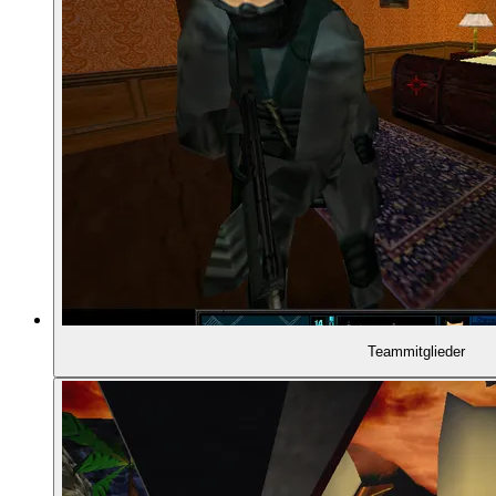
01:16:24
- Der Herzschlag-Sensor
01:17:48
- Wegpunkt-Planung
01:18:53
- Koordination über "Go Codes"
01:19:25
- Der Plan in der Praxis
01:20:31
- Roguelike-artige Runs
01:21:45
- Übersetzung von 2D in den 3D-Raum
Teammitglieder
01:22:18
- Haupt- und Nebenziele
01:24:41
- Die Karte in der Mission