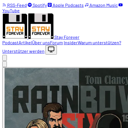
RSS-Feed
Spotify
Apple Podcasts
Amazon Music
YouTube
Stay Forever
Podcast
Artikel
Über uns
Forum
Insider
Warum unterstützen?
Unterstützer werden