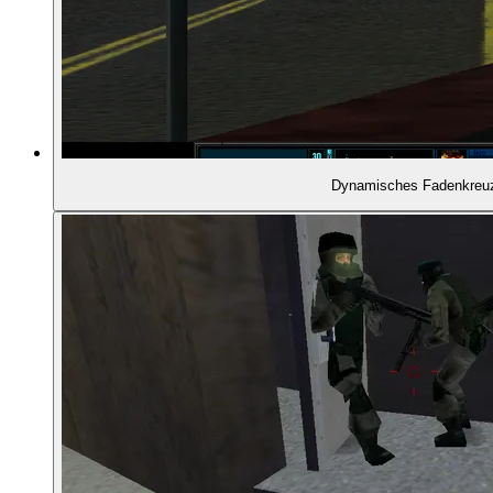
01:57:36
RAINBOW SIX ALS SERIE
01:58:09
- Rogue Spear (1999)
Dynamisches Fadenkreu
01:59:03
- Raven Shield (2003)
01:59:29
- Tom Clancy's Ghost Recon (2001)
01:59:59
- Das Ende der Planungsphase
02:00:49
- SWAT 3 (1999)
02:01:08
- Warum hat sich das Rainbow-Six-Modell nicht 