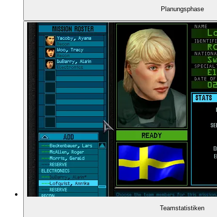
00:51:47
RAINBOW SIX
Planungsphase
00:54:54
- Die Rahmenlage
00:56:33
EINE BEISPIELMISSION
00:57:24
- Dr. Anne Lang und Rainforest 2000
00:58:21
- Die Karte der Villa
00:59:22
- Teamzusammenstellung
01:00:04
- Routen- und Taktikplanung
01:00:20
- Vorrücken zur Villa
Teamstatistiken