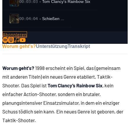
00:03:03
- Tom Clancy's Rainbow Six
00:04:04
- Schießen ...
Abonnieren
00:04:21
- ... und Planen
Worum geht's?
Unterstützung
Transkript
00:06:11
WER WAR TOM CLANCY?
Worum geht's?
1998 erscheint ein Spiel, das (gemeinsam
00:07:11
- Jagd auf Roter Oktober (1984)
mit anderen Titeln) ein neues Genre etabliert, Taktik-
Shooter. Das Spiel ist
Tom Clancy’s Rainbow Six
, kein
00:08:19
- Tom Clancy
einfacher Action-Shooter, sondern ein brutaler,
planungsintensiver Einsatzsimulator, in dem ein einziger
00:11:22
- Harrison Ford als Jack Ryan
Schuss tödlich sein kann. Ein neues Genre ist geboren, der
Taktik-Shooter.
00:11:41
- Im Sturm (1986)