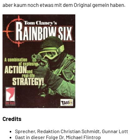
aber kaum noch etwas mit dem Original gemein haben.
00:21:07
- Operation Rainbow (1998)
00:24:11
TOM CLANCY UND DIE SPIELE
00:24:50
- Das erste Roter-Oktober-Spiel (1987)
00:25:56
- Sid Meier und Red Storm Rising (1988)
00:28:23
- Tom Clancy spielt ein Spiel
00:29:42
- David Smith und The Abyss
Credits
00:30:32
- Virtus Software und die 3D-Anwendungen
Sprecher, Redaktion
Christian Schmidt, Gunnar Lott
Gast in dieser Folge
Dr. Michael Flintrop