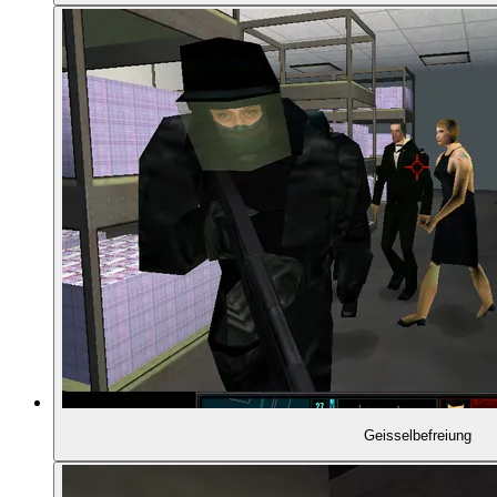
01:00:48
- Direkt erschossen
01:01:09
- Die Teams sichern den Hof
01:01:44
- Aufstellung am Hintereingang
01:02:24
- Team Blau räumt auf
01:02:52
- Was ist mit Team Rot?
01:03:29
- Team Grün rettet die Geißeln
01:04:10
- Schusswechsel mit dem Kartellchef
Geisselbefreiung
01:04:45
- Mission abgeschlossen