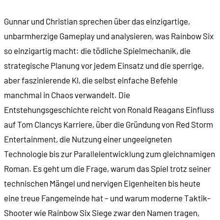
00:12:19
- Dr. Michael Flintrop
Gunnar und Christian sprechen über das einzigartige,
unbarmherzige Gameplay und analysieren, was Rainbow Six
00:14:01
- Die Stunde der Patrioten (1987)
so einzigartig macht: die tödliche Spielmechanik, die
strategische Planung vor jedem Einsatz und die sperrige,
00:14:31
- Entstehung der Spezialeinheit
aber faszinierende KI, die selbst einfache Befehle
manchmal in Chaos verwandelt. Die
00:15:48
- Professionalisierung in den 1970er-Jahren
Entstehungsgeschichte reicht von Ronald Reagans Einfluss
auf Tom Clancys Karriere, über die Gründung von Red Storm
00:16:46
- Themen bei Tom Clancy
Entertainment, die Nutzung einer ungeeigneten
Technologie bis zur Parallelentwicklung zum gleichnamigen
00:18:01
- Der Schattenkrieg (1989)
Roman. Es geht um die Frage, warum das Spiel trotz seiner
technischen Mängel und nervigen Eigenheiten bis heute
00:19:38
- Gnadenlos (1993)
eine treue Fangemeinde hat – und warum moderne Taktik-
Shooter wie Rainbow Six Siege zwar den Namen tragen,
00:20:26
- Befehl von oben (1996)