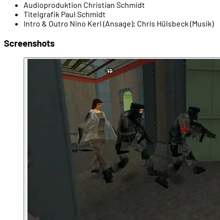
Audioproduktion
Christian Schmidt
00:31:20
- Tom Clancy's SSN (1996)
Titelgrafik
Paul Schmidt
Intro & Outro
Nino Kerl (Ansage); Chris Hülsbeck (Musik)
00:32:10
- SSN: Der Roman
Screenshots
00:32:40
- Gründung von Red Storm Entertainment
00:33:33
- Der Chef: Ex-Kapitän Douglas Littlejohns
00:35:05
- Erste Spielideen und große Ambitionen
00:37:25
- Crossmediale Projekte: Politika als Spiel ...
00:38:01
- ... und als Roman
00:38:17
- Die Demo als Mini-CD-ROM