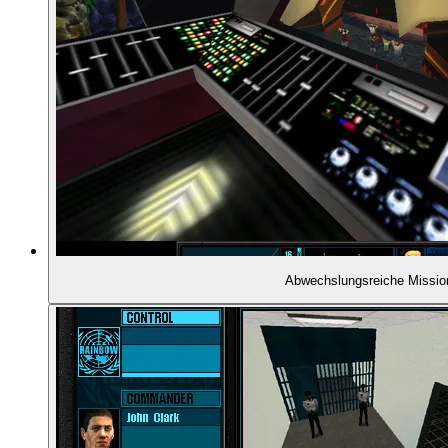
01:24:54
- Kompetenz oder Ernüchterung?
01:26:26
- Warum gibt es überhaupt den Actionteil?
01:27:27
- Ärger über die KI
01:30:11
- Endstation Strickleiter
01:31:23
- Wo ist der Wachmodus?
Abwechslungsreiche Missio
01:32:43
- Und wo sind die Scharfschützen?
01:33:24
- Imperfektion als Quelle der Spielerfahrung