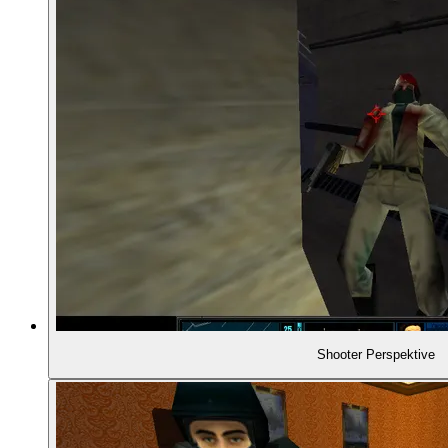
01:06:11
SPIELBESCHREIBUNG
01:07:11
- "Ding" Chavez ist auch dabei
01:09:51
- Wer tot ist, ist tot
01:10:30
- Brettspielhafte Spieldynamik
01:12:02
- Gefährlichkeit im Spieldesign
01:13:42
- Koordiniertes Feuern
Shooter Perspektive
01:15:05
- Der Planungsmodus