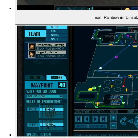
00:38:41
- Weitere Spieleprojekte
Team Rainbow im Einsat
00:39:36
- Brian Upton über die Anfangsidee von Rainbow
00:41:52
- Tom Clancys Beitrag zu den Spielen
00:44:38
- Große Probleme in der Entwicklung
00:48:11
- Alles ist in Verzug
00:49:22
- Carl Schnurr über die Reaktionen auf der E3
00:50:44
- Erscheinen und Verkaufserfolg