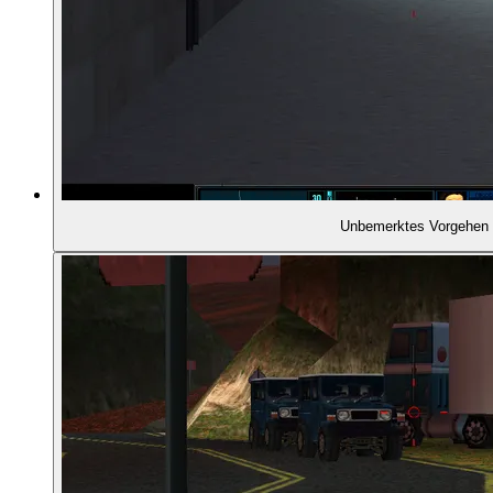
01:51:05
- Lizenz zum Töten
01:51:54
- Schleichmissionen
01:53:45
- Das verflixte sechste Level
Unbemerktes Vorgehen
01:54:04
- Stimmungsvoll eingerichtete Levels
01:54:40
- Detaillierte Teammitglieder
01:55:01
- Dschungeltapeten in den Außenlevels
01:55:19
- Glaubwürdige Innenräume
01:55:53
- Der Multiplayer-Modus