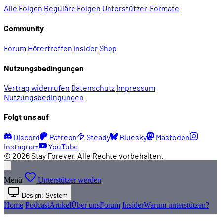
Alle Folgen
Reguläre Folgen
Unterstützer-Formate
Community
Forum
Hörertreffen
Insider
Shop
Nutzungsbedingungen
Vertrag widerrufen
Datenschutz
Impressum
Nutzungsbedingungen
Folgt uns auf
Discord
Patreon
Steady
Bluesky
Mastodon
Instagram
YouTube
© 2026 Stay Forever. Alle Rechte vorbehalten.
Menü
Unterstützer werden
Design: System
Home
Podcast
Artikel
Über uns
Forum
Insider
Warum unterstützen?