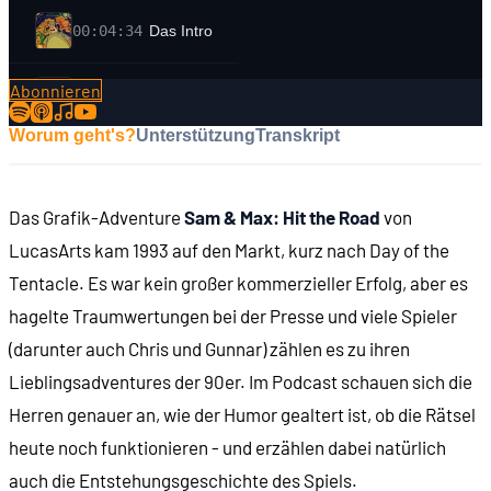
00:04:34
Das Intro
Abonnieren
00:05:38
Sam & Max tauchen auf
Worum geht's?
Unterstützung
Transkript
00:07:32
Rettung ohne Befreiung
Das Grafik-Adventure
Sam & Max: Hit the Road
von
00:08:18
Die Titelsequenz
LucasArts kam 1993 auf den Markt, kurz nach Day of the
Tentacle. Es war kein großer kommerzieller Erfolg, aber es
00:09:42
Die Protagonisten: Sam und Max
hagelte Traumwertungen bei der Presse und viele Spieler
(darunter auch Chris und Gunnar) zählen es zu ihren
00:12:30
Die Dynamik zwischen Sam und Max
Lieblingsadventures der 90er. Im Podcast schauen sich die
Herren genauer an, wie der Humor gealtert ist, ob die Rätsel
00:15:12
Freundschaftliche Rivalität
heute noch funktionieren - und erzählen dabei natürlich
auch die Entstehungsgeschichte des Spiels.
00:17:03
Die Handlung: Ein neuer Fall für die Freelance Po