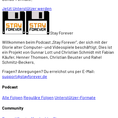
Jetzt Unterstützer werden
01:15:43
Ein Ziegenrätsel
01:18:07
Das grafische Dialogsystem
Stay Forever
01:20:49
Im Deutschen derber
Willkommen beim Podcast „Stay Forever", der sich mit der
Glorie alter Computer- und Videospiele beschäftigt. Dies ist
ein Projekt von Gunnar Lott und Christian Schmidt mit Fabian
01:22:03
Die Comic-Vorlage: Sam & Max On the Road
Käufer, Henner Thomsen, Christian Beuster und Rahel
Schmitz-Beckers.
01:22:57
Unterschiede zum Comic
Fragen? Anregungen? Du erreichst uns per E-Mail:
support@stayforever.de
01:23:55
Umgang mit Schusswaffen
Podcast
Alle Folgen
Reguläre Folgen
Unterstützer-Formate
01:26:24
Lee Harvey vs. Sam & Max
Community
01:26:50
Qualität des Comics