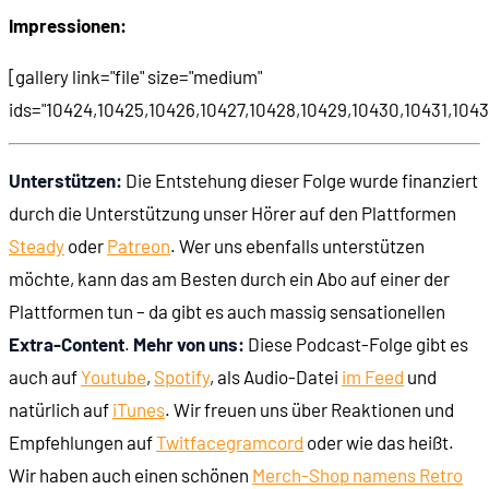
Impressionen:
00:49:39
Kinetische Bewegungen
[gallery link="file" size="medium"
ids="10424,10425,10426,10427,10428,10429,10430,10431,1043
00:53:33
Schicke kleine Animationen
00:54:02
Zeitloser Comic-Look
Unterstützen:
Die Entstehung dieser Folge wurde finanziert
durch die Unterstützung unser Hörer auf den Plattformen
00:56:08
Von der Verben-Steuerung zur Icon-Steuerung
Steady
oder
Patreon
. Wer uns ebenfalls unterstützen
möchte, kann das am Besten durch ein Abo auf einer der
00:56:47
King's Quest 5 (1990)
Plattformen tun – da gibt es auch massig sensationellen
Extra-Content
.
Mehr von uns:
Diese Podcast-Folge gibt es
00:58:16
Die Steuerung: Ein Brückentier
auch auf
Youtube
,
Spotify
, als Audio-Datei
im Feed
und
natürlich auf
iTunes
. Wir freuen uns über Reaktionen und
01:03:24
Die Rätsel: Skurrile Gegenstands-Ketten
Empfehlungen auf
Twit
face
gram
cord
oder wie das heißt.
Wir haben auch einen schönen
Merch-Shop namens Retro