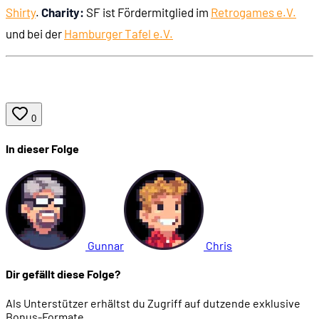
01:04:27
Eine Golfzange ...
Shirty
.
Charity:
SF ist Fördermitglied im
Retrogames e.V.
und bei der
Hamburger Tafel e.V.
01:05:08
...eine Hand im Glas ...
01:05:45
... und ein Fischmagnet!
0
01:06:55
Das Inventar: groß und gut gefüllt
In dieser Folge
01:08:18
Das Fernglas-Rätsel
01:10:17
Unoriginelle Sammelaufgaben, langweilige Hand
Gunnar
Chris
01:12:48
Schauplatz-Hopping
Dir gefällt diese Folge?
01:14:42
Was, das scrollt noch?!
Als Unterstützer erhältst du Zugriff auf dutzende exklusive
Bonus-Formate.