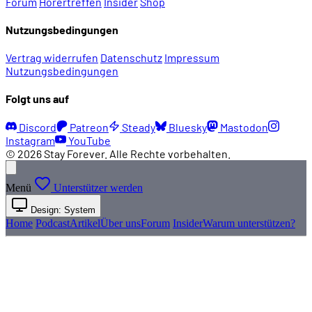
Forum
Hörertreffen
Insider
Shop
Nutzungsbedingungen
01:27:45
Die Entwicklungsgeschichte: Mike Stemmle und 
Vertrag widerrufen
Datenschutz
Impressum
Nutzungsbedingungen
01:30:34
Steve Purcell
Folgt uns auf
01:31:50
Der Ursprung von Sam & Max
Discord
Patreon
Steady
Bluesky
Mastodon
Instagram
YouTube
© 2026 Stay Forever. Alle Rechte vorbehalten.
01:34:12
Die ersten Strips mit Sam & Max
Menü
Unterstützer werden
01:35:06
Frühe Covergrafiken von Steve Purcell
Design: System
Home
Podcast
Artikel
Über uns
Forum
Insider
Warum unterstützen?
01:35:45
Fish Police
01:36:35
Der erste Comic: Monkeys Violating the Heavenl