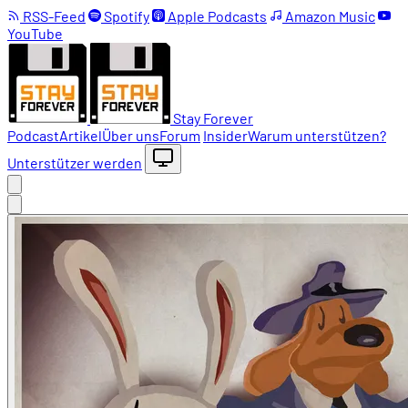
RSS-Feed
Spotify
Apple Podcasts
Amazon Music
YouTube
Stay Forever
Podcast
Artikel
Über uns
Forum
Insider
Warum unterstützen?
Unterstützer werden