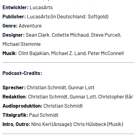
00:32:47
Cartoon-Gewalt
Entwickler:
LucasArts
Publisher:
LucasArts (in Deutschland: Softgold)
00:36:13
Wie der Humor in Sam & Max funktioniert
Genre:
Adventure
Designer:
Sean Clark, Collette Michaud, Steve Purcell,
00:41:12
Slapstick-Humor
Michael Stemmle
Musik
: Clint Bajakian, Michael Z. Land, Peter McConnell
00:42:14
Max und der Sicherungskasten
Podcast-Credits:
00:43:15
Meta-Humor
Sprecher:
Christian Schmidt, Gunnar Lott
00:43:53
Eine Buddy-Komödie
Redaktion
: Christian Schmidt, Gunnar Lott, Christopher Bär
Audioproduktion:
Christian Schmidt
00:45:44
Slapstick-Mimik und Animationen
Titelgrafik:
Paul Schmidt
Intro, Outro:
Nino Kerl (Ansage); Chris Hülsbeck (Musik)
00:48:47
3D-gerenderte Animationen