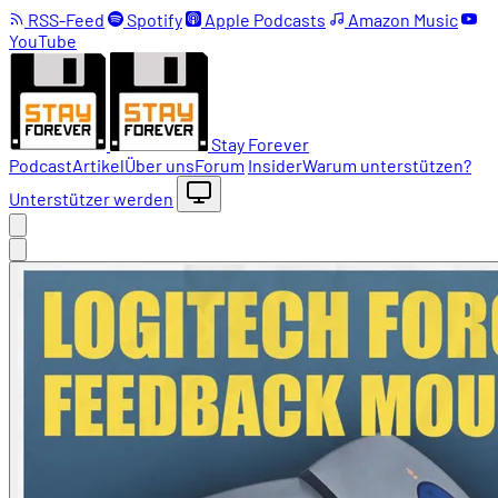
RSS-Feed
Spotify
Apple Podcasts
Amazon Music
YouTube
Stay Forever
Podcast
Artikel
Über uns
Forum
Insider
Warum unterstützen?
Unterstützer werden