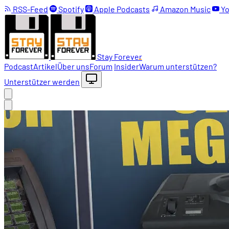
RSS-Feed
Spotify
Apple Podcasts
Amazon Music
Yo
Stay Forever
Podcast
Artikel
Über uns
Forum
Insider
Warum unterstützen?
Unterstützer werden