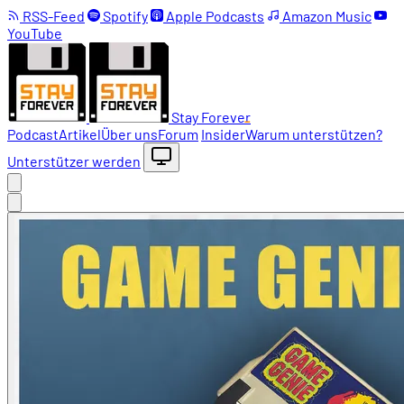
RSS-Feed
Spotify
Apple Podcasts
Amazon Music
YouTube
Stay Forever
Podcast
Artikel
Über uns
Forum
Insider
Warum unterstützen?
Unterstützer werden