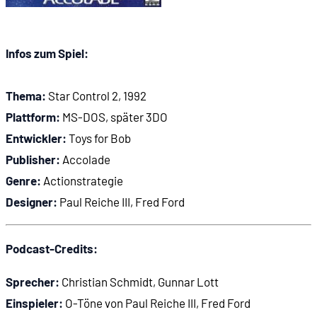
01:50:05
The Ur-Quan Masters
Infos zum Spiel:
01:51:25
Star Control 3
Thema:
Star Control 2, 1992
01:54:04
Star Control Origins
Plattform:
MS-DOS, später 3DO
Entwickler:
Toys for Bob
01:55:08
The Ur-Quan Masters 2
Publisher:
Accolade
Genre:
Actionstrategie
Designer:
Paul Reiche III, Fred Ford
Podcast-Credits:
Sprecher:
Christian Schmidt, Gunnar Lott
Einspieler:
O-Töne von Paul Reiche III, Fred Ford