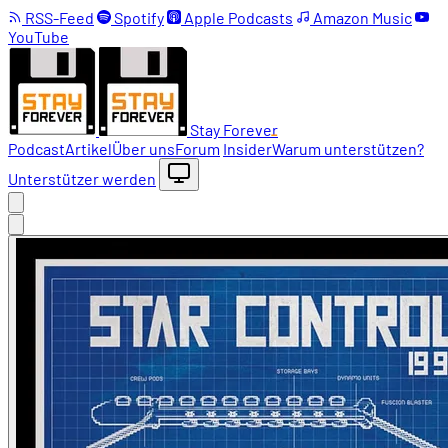
RSS-Feed
Spotify
Apple Podcasts
Amazon Music
YouTube
Stay Forever
Podcast
Artikel
Über uns
Forum
Insider
Warum unterstützen?
Unterstützer werden