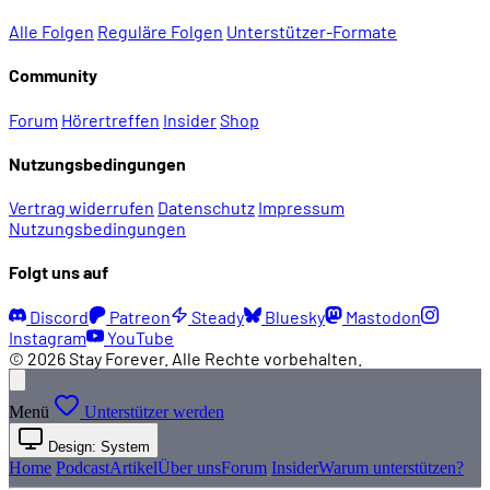
Alle Folgen
Reguläre Folgen
Unterstützer-Formate
Community
Forum
Hörertreffen
Insider
Shop
Nutzungsbedingungen
Vertrag widerrufen
Datenschutz
Impressum
Nutzungsbedingungen
Folgt uns auf
Discord
Patreon
Steady
Bluesky
Mastodon
Instagram
YouTube
© 2026 Stay Forever. Alle Rechte vorbehalten.
Menü
Unterstützer werden
Design: System
Home
Podcast
Artikel
Über uns
Forum
Insider
Warum unterstützen?