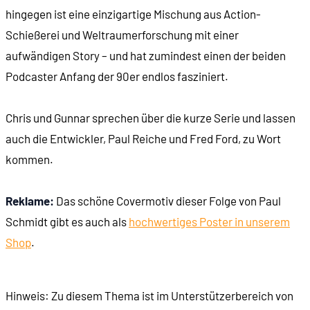
hingegen ist eine einzigartige Mischung aus Action-
Schießerei und Weltraumerforschung mit einer
00:47:50
Wir verbessern unser Schiff
aufwändigen Story – und hat zumindest einen der beiden
Podcaster Anfang der 90er endlos fasziniert.
00:49:58
Die Spathi
Chris und Gunnar sprechen über die kurze Serie und lassen
00:53:31
Eine dynamische Spielwelt
auch die Entwickler, Paul Reiche und Fred Ford, zu Wort
kommen.
01:00:51
Die Orz
Reklame:
01:03:43
Das schöne Covermotiv dieser Folge von Paul
Die Ur-Quan
Schmidt gibt es auch als
hochwertiges Poster in unserem
01:17:30
Die Syreen
Shop
.
01:20:05
Die Thraddash
Hinweis: Zu diesem Thema ist im Unterstützerbereich von