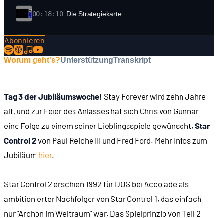
00:18:10
Die Strategiekarte
Abonnieren
00:19:15
Der Action-Kampf
Worum geht's?
Unterstützung
Transkript
00:24:35
Toys for Bob
Tag 3 der Jubiläumswoche!
Stay Forever wird zehn Jahre
00:30:00
Star Control 2: Die Vorgeschichte
alt, und zur Feier des Anlasses hat sich Chris von Gunnar
eine Folge zu einem seiner Lieblingsspiele gewünscht,
Star
00:38:48
Im Sonnensystem
Control 2
von Paul Reiche III und Fred Ford. Mehr Infos zum
Jubiläum
hier
.
00:40:41
Planeten und Ressourcen
Star Control 2 erschien 1992 für DOS bei Accolade als
00:41:32
Gespräche mit Außerirdischen
ambitionierter Nachfolger von Star Control 1, das einfach
nur "Archon im Weltraum" war. Das Spielprinzip von Teil 2
00:42:41
Die Erkundung der Galaxie