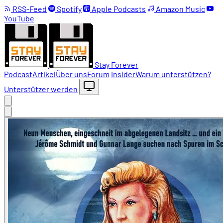
RSS-Feed
Spotify
Apple Podcasts
Amazon Music
YouTube
Stay Forever
Podcast
Artikel
Über uns
Forum
Insider
Warum unterstützen?
Unterstützer werden