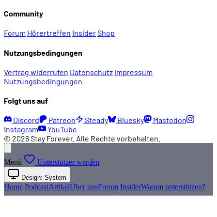
Community
Forum
Hörertreffen
Insider
Shop
Nutzungsbedingungen
Vertrag widerrufen
Datenschutz
Impressum
Nutzungsbedingungen
Folgt uns auf
Discord
Patreon
Steady
Bluesky
Mastodon
Instagram
YouTube
© 2026 Stay Forever. Alle Rechte vorbehalten.
Menü
Unterstützer werden
Design: System
Home
Podcast
Artikel
Über uns
Forum
Insider
Warum unterstützen?