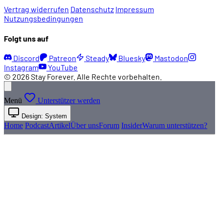
Vertrag widerrufen
Datenschutz
Impressum
Nutzungsbedingungen
Folgt uns auf
Discord
Patreon
Steady
Bluesky
Mastodon
Instagram
YouTube
© 2026 Stay Forever. Alle Rechte vorbehalten.
Menü
Unterstützer werden
Design: System
Home
Podcast
Artikel
Über uns
Forum
Insider
Warum unterstützen?