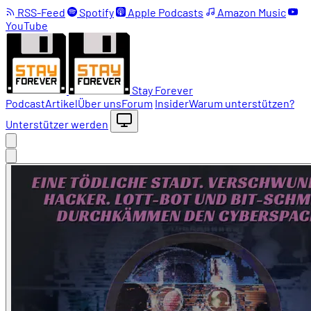
RSS-Feed
Spotify
Apple Podcasts
Amazon Music
YouTube
Stay Forever
Podcast
Artikel
Über uns
Forum
Insider
Warum unterstützen?
Unterstützer werden