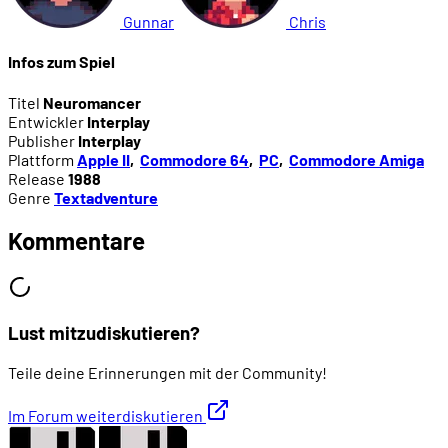
Gunnar
Chris
Infos zum Spiel
Titel
Neuromancer
Entwickler
Interplay
Publisher
Interplay
Plattform
Apple II
,
Commodore 64
,
PC
,
Commodore Amiga
Release
1988
Genre
Textadventure
Kommentare
Lust mitzudiskutieren?
Teile deine Erinnerungen mit der Community!
Im Forum weiterdiskutieren