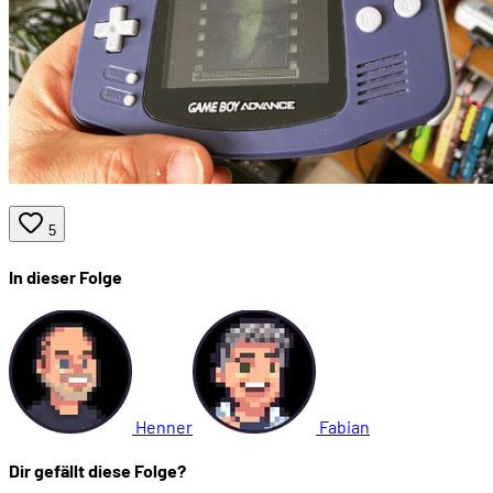
00:26:19
Minispiel 2: Ball
00:27:00
Minispiel 3: Run Run Run
00:27:38
Ein Musikprogramm: "DJ"
00:29:33
Verspielte Menüs
5
In dieser Folge
00:30:37
Ein tanzender Mario
00:32:00
Rollenspiel-artige Menüs
00:32:25
"Who are you running from?"
Henner
Fabian
Dir gefällt diese Folge?
00:36:46
Und was sagt die Presse?