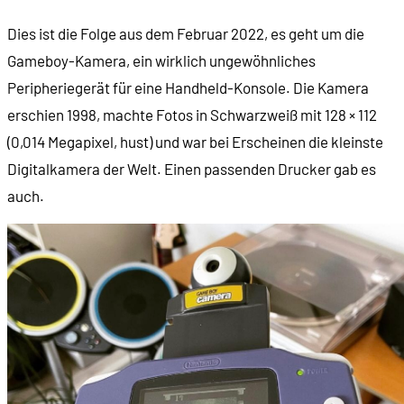
Dies ist die Folge aus dem Februar 2022, es geht um die
00:15:35
30 Bilder im Speicher
Gameboy-Kamera, ein wirklich ungewöhnliches
Peripheriegerät für eine Handheld-Konsole. Die Kamera
00:16:54
Der zugehörige Drucker
erschien 1998, machte Fotos in Schwarzweiß mit 128 × 112
(0,014 Megapixel, hust) und war bei Erscheinen die kleinste
00:17:23
Der Drucker in Aktion
Digitalkamera der Welt. Einen passenden Drucker gab es
auch.
00:20:17
Die Software
00:21:53
Die Hotspots-Funktion
00:23:04
Das Spezialmenü
00:25:08
Aber Moment, es gibt ja auch noch Spiele!