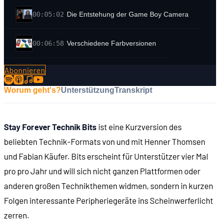
00:05:02
Die Entstehung der Game Boy Camera
00:06:58
Verschiedene Farbversionen
Abonnieren
00:07:39
Kosten und Werbung
Worum geht's?
Unterstützung
Transkript
00:09:27
Der Funtography Guide
Stay Forever Technik Bits
ist eine Kurzversion des
00:09:47
Das Club-Nintendo-Sonderheft
beliebten Technik-Formats von und mit Henner Thomsen
und Fabian Käufer. Bits erscheint für Unterstützer vier Mal
00:10:38
Die Technik der Kamera
pro pro Jahr und will sich nicht ganzen Plattformen oder
anderen großen Technikthemen widmen, sondern in kurzen
00:13:04
Ein typisches "Foto"
Folgen interessante Peripheriegeräte ins Scheinwerferlicht
zerren.
00:14:40
Problem: Licht