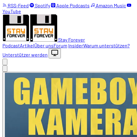
RSS-Feed
Spotify
Apple Podcasts
Amazon Music
YouTube
Stay Forever
Podcast
Artikel
Über uns
Forum
Insider
Warum unterstützen?
Unterstützer werden