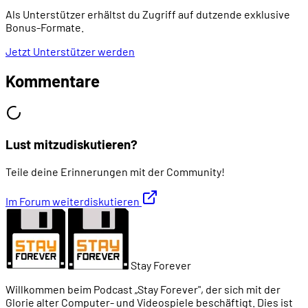
Als Unterstützer erhältst du Zugriff auf dutzende exklusive
Bonus-Formate.
00:39:12
Gameboy-Fotokunst
Jetzt Unterstützer werden
00:41:18
Der Erfolg der Kamera
Kommentare
00:43:05
Der geplante Nachfolger: GameEye
Lust mitzudiskutieren?
00:45:24
Der BitBoy-Adapter
Teile deine Erinnerungen mit der Community!
00:46:49
Unser Fazit
Im Forum weiterdiskutieren
Stay Forever
Willkommen beim Podcast „Stay Forever", der sich mit der
Glorie alter Computer- und Videospiele beschäftigt. Dies ist