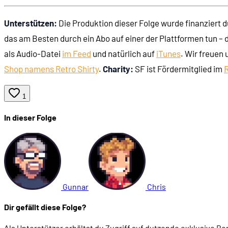
Unterstützen:
Die Produktion dieser Folge wurde finanziert 
02:08:09
Stronghold Crusader
das am Besten durch ein Abo auf einer der Plattformen tun – 
als Audio-Datei
im Feed
und natürlich auf
iTunes
. Wir freuen
02:10:32
Fazit
Shop namens Retro Shirty
.
Charity:
SF ist Fördermitglied im
R
1
In dieser Folge
Gunnar
Chris
Dir gefällt diese Folge?
Als Unterstützer erhältst du Zugriff auf dutzende exklusive B