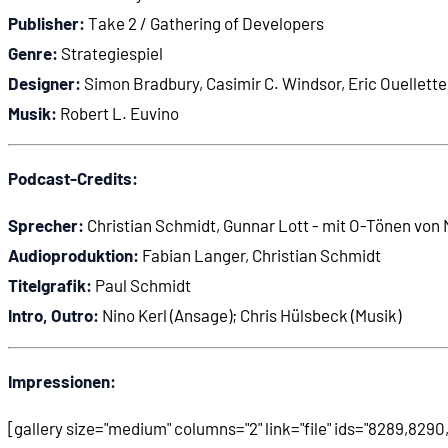
Publisher:
01:43:18
Take 2 / Gathering of Developers
Caesar
Genre:
Strategiespiel
01:43:35
Lords of the Realm
Designer:
Simon Bradbury, Casimir C. Windsor, Eric Ouellette
Musik:
Robert L. Euvino
01:44:59
Gründung von Firefly
Podcast-Credits:
01:50:53
Wie GameStar Stronghold entdeckte
Sprecher:
Christian Schmidt, Gunnar Lott - mit O-Tönen von 
Audioproduktion:
Fabian Langer, Christian Schmidt
01:58:01
Die Take-2-Perspektive: Markus Wilding
Titelgrafik:
Paul Schmidt
Intro, Outro:
Nino Kerl (Ansage); Chris Hülsbeck (Musik)
02:02:21
Ein erfolgreiches Spiel
02:05:55
Andere Burgenbauspiele
Impressionen:
[gallery size="medium" columns="2" link="file" ids="8289,8
02:06:59
Die weitere Serie der Stronghold-Spiele