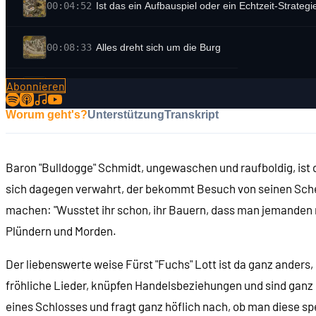
00:04:52
Ist das ein Aufbauspiel oder ein Echtzeit-Strategi
00:08:33
Alles dreht sich um die Burg
Abonnieren
00:10:24
Das Szenario: England im Mittelalter
Worum geht's?
Unterstützung
Transkript
00:14:17
Entwicklung der Militärtechnologie
Baron "Bulldogge" Schmidt, ungewaschen und raufboldig, ist di
00:16:47
Der Aufbau-Part: Bauernhöfe, Baustoffe und Bier
sich dagegen verwahrt, der bekommt Besuch von seinen Sche
machen: "Wusstet ihr schon, ihr Bauern, dass man jemanden n
00:24:20
Das Gelände und seine Bedeutung
Plündern und Morden.
00:27:51
Arbeiter und was sie so benötigen
Der liebenswerte weise Fürst "Fuchs" Lott ist da ganz anders
fröhliche Lieder, knüpfen Handelsbeziehungen und sind ganz 
00:35:05
Der Angstfaktor und andere überflüssige System
eines Schlosses und fragt ganz höflich nach, ob man diese sp