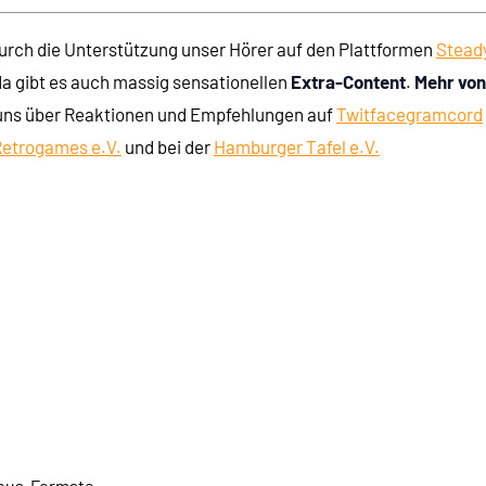
durch die Unterstützung unser Hörer auf den Plattformen
Stead
da gibt es auch massig sensationellen
Extra-Content
.
Mehr von
 uns über Reaktionen und Empfehlungen auf
Twit
face
gram
cord
etrogames e.V.
und bei der
Hamburger Tafel e.V.
onus-Formate.