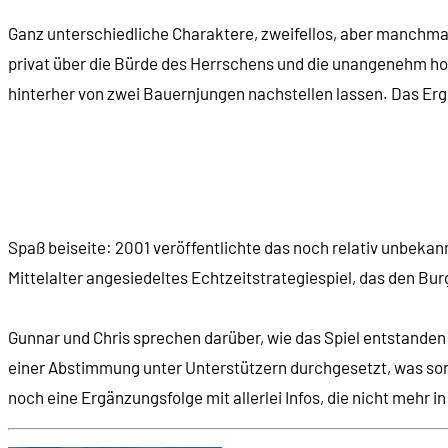
Ganz unterschiedliche Charaktere, zweifellos, aber manchmal,
00:44:10
Wie man eine Burg errichtet
privat über die Bürde des Herrschens und die unangenehm ho
hinterher von zwei Bauernjungen nachstellen lassen. Das Erge
00:52:58
Spezialkräfte für Belagerer: Leiternträger ...
00:54:19
... Tunnelgräber ...
00:54:41
... und Belagerungswaffen
Spaß beiseite: 2001 veröffentlichte das noch relativ unbekan
00:56:04
Einheiten und ihre Funktionen
Mittelalter angesiedeltes Echtzeitstrategiespiel, das den Bu
00:58:22
Wie die Burg die Schlachten beeinflusst
Gunnar und Chris sprechen darüber, wie das Spiel entstanden 
einer Abstimmung unter Unterstützern durchgesetzt, was son
01:04:58
Missionen und Aufgaben in der Kampagne
noch eine Ergänzungsfolge mit allerlei Infos, die nicht mehr i
01:06:13
Mission 13: "Das Ende der Schlange"