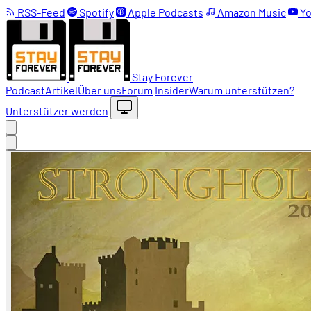
RSS-Feed
Spotify
Apple Podcasts
Amazon Music
Yo
Stay Forever
Podcast
Artikel
Über uns
Forum
Insider
Warum unterstützen?
Unterstützer werden