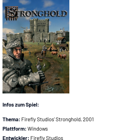
01:14:44
Mission 15: "Ein neuer Weg"
01:19:32
Komfortfunktionen
01:22:52
Was im Strategie-Part fehlt
01:28:35
Lebendigkeit und Detailverliebtheit
01:34:45
Toll: Die Soundkulisse
Infos zum Spiel:
01:38:33
Umfang und Vielfältigkeit
Thema:
Firefly Studios' Stronghold, 2001
Plattform:
Windows
01:40:28
Die Entstehungsgeschichte: Simon Bradbury und
Entwickler:
Firefly Studios