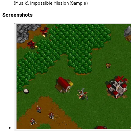
(Musik), Impossible Mission (Sample)
Screenshots
00:25:13
Anruf von Jan und Bob Davidson
00:29:27
Team und Design des ersten Warcraft
00:32:13
Starke Orientierung an Dune 2
00:33:38
Der Multiplayer-Modus
00:36:40
Bill Roper und die Sprachausgabe
00:39:27
Warcraft: Orcs & Humans erscheint (1994)
00:42:05
Auf Warcraft 1 folgt Warcraft 2