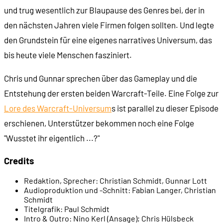
und trug wesentlich zur Blaupause des Genres bei, der in
00:13:54
Patrick Wyatt
den nächsten Jahren viele Firmen folgen sollten. Und legte
den Grundstein für eine eigenes narratives Universum, das
00:14:19
Rock 'n Roll Racing (1993)
bis heute viele Menschen fasziniert.
00:14:33
The Lost Vikings (1993)
Chris und Gunnar sprechen über das Gameplay und die
Entstehung der ersten beiden Warcraft-Teile. Eine Folge zur
00:15:10
Die Situation Ende 1993
Lore des Warcraft-Universum
s ist parallel zu dieser Episode
erschienen, Unterstützer bekommen noch eine Folge
00:17:15
Alle spielen Dune 2
"Wusstet ihr eigentlich ...?"
Credits
00:19:29
Ein Dune-2-Klon entsteht
Redaktion, Sprecher:
Christian Schmidt, Gunnar Lott
Audioproduktion und -Schnitt:
Fabian Langer, Christian
00:21:50
Entscheidung für ein Fantasy-Szenario
Schmidt
Titelgrafik:
Paul Schmidt
Intro & Outro:
Nino Kerl (Ansage); Chris Hülsbeck
00:23:24
Inspiration: Warhammer