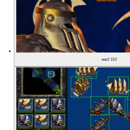
02:02:35
Zugängliche Steuerung
02:05:01
Die Einheiten sprechen!
02:08:46
Explodierende Schafe
war2 153
02:09:32
Missionen ohne Basisbau
02:11:15
Spielerfreundliche Entscheidungen: Spawn-Installa
02:12:45
... und Karten-Editor
02:14:56
Die Battlenet-Edition (1999)