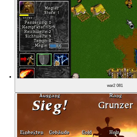
01:27:02
Ölförderung mit Bohrtürmen
01:28:00
Betonung des Seekampfs
01:31:43
Verschiedene Vorgehensweisen
01:32:37
Taktische Unterschiede durch Zaubersprüche
01:39:25
Oger-Magier: Übermächtig?
war2 081
01:43:29
Eine dramatische Multiplayer-Partie
01:48:09
Mehr Komplexität im Macro ...
01:50:04
... und im Micro