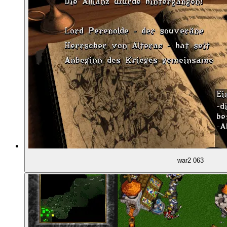
01:14:53
Die Festung im Norden
01:15:43
Wir sprengen den Weg zum Gefängnis frei
01:17:04
Aufbau der Siedlung
01:19:48
Angriff auf Alterac
01:21:45
Das Ende von Alterac
war2 063
01:23:31
Letzte Hürde: Der Drache!
01:25:44
Seekampf und Wasserkarten