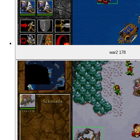
02:15:26
Beyond the Dark Portal (1996)
02:16:20
Wo bekommt man das Spiel heute?
02:16:42
Warcraft 3 (2002)
war2 178