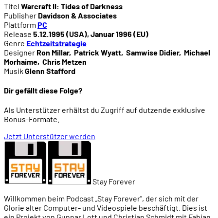
Titel
Warcraft II: Tides of Darkness
Publisher
Davidson & Associates
Plattform
PC
Release
5.12.1995 (USA), Januar 1996 (EU)
Genre
Echtzeitstrategie
Designer
Ron Millar
,
Patrick Wyatt
,
Samwise Didier
,
Michael
Morhaime
,
Chris Metzen
Musik
Glenn Stafford
Dir gefällt diese Folge?
Als Unterstützer erhältst du Zugriff auf dutzende exklusive
Bonus-Formate.
Jetzt Unterstützer werden
Stay Forever
Willkommen beim Podcast „Stay Forever", der sich mit der
Glorie alter Computer- und Videospiele beschäftigt. Dies ist
ein Projekt von Gunnar Lott und Christian Schmidt mit Fabian