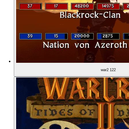
01:52:42
Die Computer-KI im Multiplayer
01:55:44
Wegfindung - au weia
01:57:18
Video-Zwischensequenzen
01:59:02
Erzählt Command & Conquer besser?
war2 122
02:00:35
Starcraft: Zwischensequenzen mit Wow-Effekt
02:00:54
Der "Blizzard-Touch"
02:01:52
Warcraft 1 ist noch kontrastarm ...
02:02:05
... Warcraft 2 dann farbenfroh und detailliert