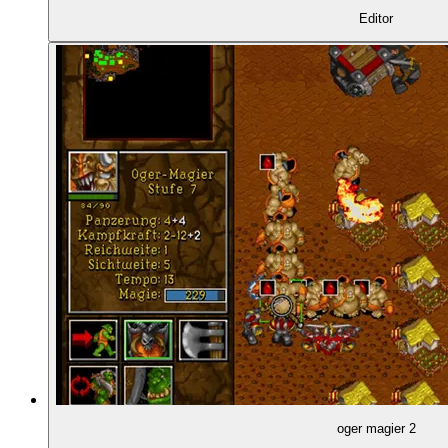
Editor
00:44:04
Neue Steuerungs-Konventionen
00:45:25
Kriegsnebel und Aufklärung
00:48:29
Neu: Seekrieg
00:49:11
Ein grafischer Quantensprung: Super-VGA
00:50:59
Chris Metzen übernimmt die Erzählung
00:51:45
Episch-übersteigerter Stil
00:52:43
Warcraft 2 erscheint
oger magier 2
00:52:53
Warcraft für Konsolen: The Dark Saga (1997)