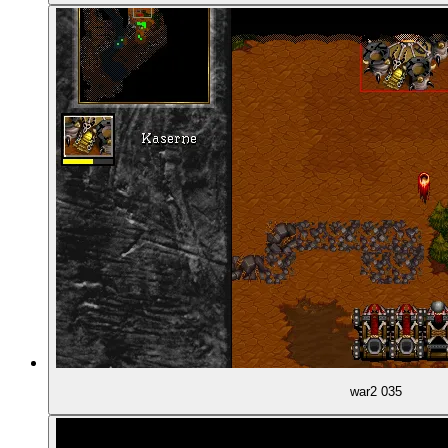
00:53:28
Ein Verkaufsschlager
00:54:47
Die Hintergrundgeschichte von Warcraft 1 und 2
00:57:00
Zwei Fraktionen, zwei Perspektiven
00:58:26
Warcraft 2: Allianz gegen Horde
01:01:17
Die Kampagne als Karriere
01:03:23
Rangaufstiege
war2 035
01:03:44
Persönlichkeiten sind noch Mangelware