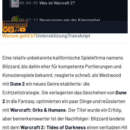
00:04:45
Was ist Warcraft 2?
00:07:33
Neuerungen wie der Kriegsnebel
Abonnieren
Worum geht's?
Unterstützung
Transkript
00:08:33
Die Entstehungsgeschichte: Es beginnt mit Alle
00:09:21
Gunslinger (1986)
Eine relativ unbekannte kalifornische Spielefirma namens
Blizzard, bis dahin eher für kompetente Portierungen und
00:09:54
Gründung von Silicon & Synapse
Konsolenspiele bekannt, reagierte schnell, als Westwood
mit
Dune 2
ein neues Genre etablierte: die
00:11:05
Namensänderung
Echtzeitstrategie. Sie verlagerten das Geschehen von
Dune
2
in die Fantasy, optimierten ein paar Dinge und reüssierten
00:12:03
Das erste Spiel: RPM Racing (1991)
mit
Warcraft: Orks & Humans
. Der Titel wurde ein Erfolg,
aber bemerkenswerter ist der Nachfolger: Blizzard landete
00:13:32
Die ersten Grafiker: Ron Millar und Stuart Rose
mit dem
Warcraft 2: Tides of Darkness
einen veritablen Hit