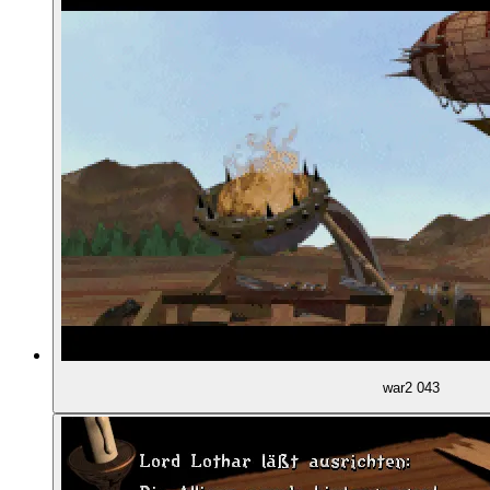
01:04:49
Missionstypen und Aufgaben
01:06:33
Was passiert in den Kampagnen? Horde ...
01:07:29
... und Allianz
01:08:32
Eine Beispiel-Mission: "Bestrafung der Alterac-Ve
01:09:39
Die Karte der Mission
01:10:22
Unser Startpunkt
war2 043
01:10:46
Neue Einheiten: Demolier-Zwerge und Magier
01:11:36
Die Karte erkunden