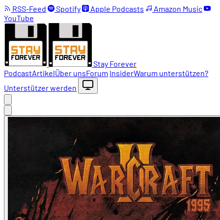
RSS-Feed
Spotify
Apple Podcasts
Amazon Music
YouTube
Stay Forever
Podcast
Artikel
Über uns
Forum
Insider
Warum unterstützen?
Unterstützer werden