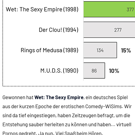
00:14:13
... und Sex
00:15:02
Der Hauptbildschirm von Wet Rock
00:16:07
Aufgabe in Phase 1: Amateur-Aufnahmen mache
00:17:34
Andrea, die Echtwelt-Lula
00:19:01
Stilbrüche in der Grafik
Gewonnen hat
Wet: The Sexy Empire
, ein deutsches Spiel
00:19:30
Erzählstrang: Das FBI rückt näher
aus der kurzen Epoche der erotischen Comedy-WiSims. Wir
sind da tief eingestiegen, haben Zeitzeugen befragt, um die
00:22:09
Vom Verbrecher zum Geschäftsmann
Entstehung sauber herleiten zu können und haben... virtuell
Pornos gedreht. Ja nun. Viel Spaß beim Hören.