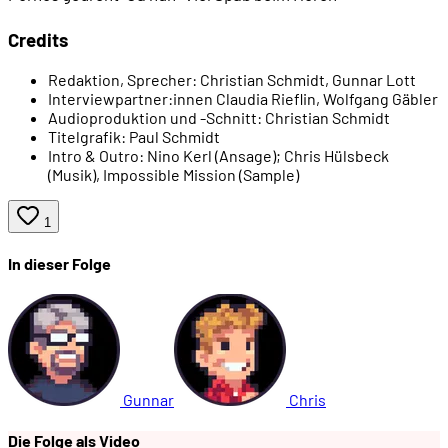
00:24:37
Einführung in Phase 2
Credits
00:25:40
Neue Spielmechaniken in Phase 2
Redaktion, Sprecher:
Christian Schmidt, Gunnar Lott
Interviewpartner:innen
Claudia Rieflin, Wolfgang Gäbler
Audioproduktion und -Schnitt:
Christian Schmidt
Titelgrafik:
Paul Schmidt
00:27:41
Viele Teilaspekte des Filmgeschäfts
Intro & Outro:
Nino Kerl (Ansage); Chris Hülsbeck
(Musik), Impossible Mission (Sample)
00:28:59
Kurzfilm oder Spielfilm?
1
00:32:19
Qualität der Angestellten
In dieser Folge
00:34:36
Phase 3: Eine Sexshop-Kette aufbauen
00:36:54
Wieder andere Mechaniken, wieder andere Gest
Gunnar
Chris
00:37:57
Spielende: Raketenstart
Die Folge als Video