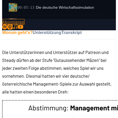
00:05:13
Die deutsche Wirtschaftssimulation
Abonnieren
00:05:57
Abbiegung zum Cartoon-Humor
Worum geht's?
Unterstützung
Transkript
00:06:40
Die erotische deutsche Wirtschaftssimulation
Die Unterstützerinnen und Unterstützer auf Patreon und
00:07:36
Worum geht es in Wet: The Sexy Empire?
Steady dürfen ab der Stufe "Gutaussehender Mäzen" bei
jeder zweiten Folge abstimmen, welches Spiel wir uns
00:09:17
Das "Drei-Stufen-System"
vornehmen. Diesmal hatten wir vier deutsche/
österreichische Management-Spiele zur Auswahl gestellt,
00:11:50
Die Rahmenhandlung: Der Protagonist ...
alle hatten einen besonderen Dreh:
00:12:17
... ein Banküberfall ..
00:13:15
... eine Blondine ...