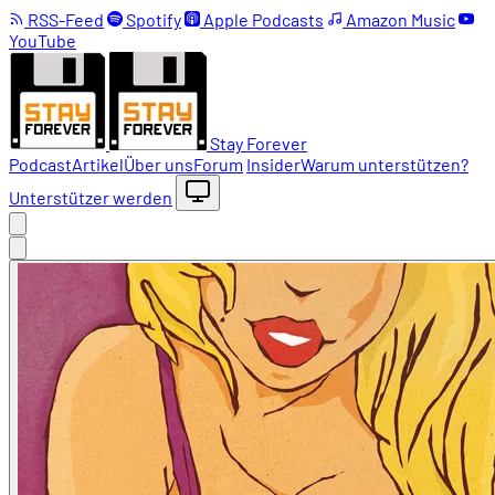
RSS-Feed
Spotify
Apple Podcasts
Amazon Music
YouTube
Stay Forever
Podcast
Artikel
Über uns
Forum
Insider
Warum unterstützen?
Unterstützer werden