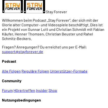
00:47:23
Putzfrau ... wozu?
Stay Forever
00:49:04
Der Pförtner
Willkommen beim Podcast „Stay Forever", der sich mit der
Glorie alter Computer- und Videospiele beschäftigt. Dies ist
ein Projekt von Gunnar Lott und Christian Schmidt mit Fabian
00:51:51
Wie man Filme benennt
Käufer, Henner Thomsen, Christian Beuster und Rahel
Schmitz-Beckers.
00:53:18
Entscheidungen ohne Entscheidungsgrundlage
Fragen? Anregungen? Du erreichst uns per E-Mail:
support@stayforever.de
00:55:56
Was machen eigentlich die Computergegner?
Podcast
Alle Folgen
Reguläre Folgen
Unterstützer-Formate
00:56:16
Fehler im Interface und Information Design
Community
00:58:21
Die furchtbare Scoll-Liste
Forum
Hörertreffen
Insider
Shop
Nutzungsbedingungen
01:01:16
Visuelle Gags in vielen Bildschirmen