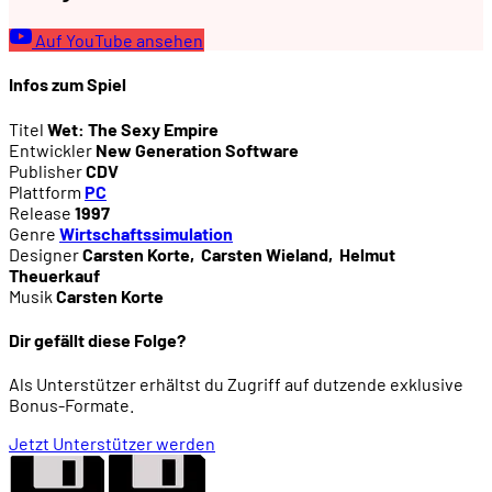
Auf YouTube ansehen
00:38:32
Lehrreiche Fehler: Das Durchschaubarkeits-Pro
Infos zum Spiel
00:40:20
Mag!!! (1996)
Titel
Wet: The Sexy Empire
Entwickler
New Generation Software
Publisher
CDV
00:40:51
Eine Überfülle undurchsichtiger Variablen
Plattform
PC
Release
1997
Genre
Wirtschaftssimulation
00:43:29
Sabotage ... wozu?
Designer
Carsten Korte
,
Carsten Wieland
,
Helmut
Theuerkauf
Musik
Carsten Korte
00:44:18
Aufenthaltsraum ... wozu?
Dir gefällt diese Folge?
00:46:15
Ein mächtiger Schwengel
Als Unterstützer erhältst du Zugriff auf dutzende exklusive
Bonus-Formate.
00:46:27
Familienfilm oder Hardcore-Porno ... wozu?
Jetzt Unterstützer werden