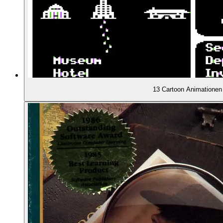
01:58:40
Nachahmer im Spielebereich: Bush Buck (1990) .
02:00:00
... Time Rides in American History (1992) ...
02:00:26
... und Mario is Missing! (1992)
13 Cartoon Animationen
02:01:48
Ereignisse bei Broderbund: Rechtsstreit ...
02:03:21
... Beinahe-Fusionen ...
02:04:41
... Multimedia-Erfolge ...
02:05:16
... und Myst! (1993)
02:06:37
Verkauf und Ende von Broderbund