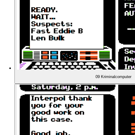
01:34:29
Die andere Variante der Geschichte
01:36:51
Die Zuschreibung verändert sich
01:39:07
Wo kommt der Name Carmen Sandiego her?
01:42:42
Vom schwachen Start zum Erfolg - dank den Sch
09 Kriminalcomputer
01:46:01
Doug Carlston schreibt ein Buch
01:47:48
Where in the USA is Carmen Sandiego? (1986)
01:49:01
Where in Time is Carmen Sandiego? (1989)
01:49:48
Where in America's Past is Carmen Sandiego? (