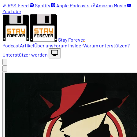
RSS-Feed
Spotify
Apple Podcasts
Amazon Music
YouTube
Stay Forever
Podcast
Artikel
Über uns
Forum
Insider
Warum unterstützen?
Unterstützer werden