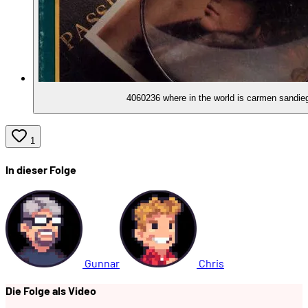
02:08:50
Wo ist Carmen Sandiego heute?
02:10:02
Revival durch die Netflix-Serie
4060236 where in the world is carmen sandieg
02:10:51
Das angekündigte neue Spiel
1
02:12:13
Kann man das heute noch spielen?
In dieser Folge
Gunnar
Chris
Die Folge als Video