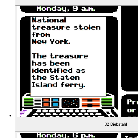
00:39:41
Das Problem der zu wenigen Täter
00:44:03
Warum kommt man so selten nach Südamerika?
00:47:37
Schöne Grafik mit gemischtem Stil
00:51:26
Animationen und Sound
00:53:38
Was lernt man hier?
00:57:05
Eine Karte fehlt?!
00:58:06
Eklektische Auswahl von Ländern
02 Diebstahl