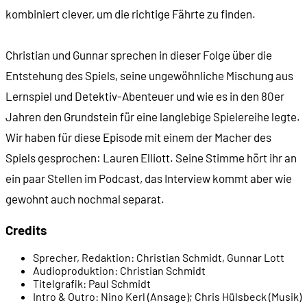
kombiniert clever, um die richtige Fährte zu finden.
00:11:04
Station 5: Neu-Delhi
Christian und Gunnar sprechen in dieser Folge über die
Entstehung des Spiels, seine ungewöhnliche Mischung aus
00:11:32
Erwischt!
Lernspiel und Detektiv-Abenteuer und wie es in den 80er
Jahren den Grundstein für eine langlebige Spielereihe legte.
00:12:05
Das Spielprinzip
Wir haben für diese Episode mit einem der Macher des
Spiels gesprochen: Lauren Elliott. Seine Stimme hört ihr an
00:13:59
Schnitzeljagd mit Hinweisen
ein paar Stellen im Podcast, das Interview kommt aber wie
gewohnt auch nochmal separat.
00:18:23
Der beiliegende Almanach
Credits
00:20:32
Schlag nach!
Sprecher, Redaktion:
Christian Schmidt, Gunnar Lott
Audioproduktion:
Christian Schmidt
00:22:53
Carmen in den USA: Höher Schwierigkeitsgrad f
Titelgrafik:
Paul Schmidt
Intro & Outro:
Nino Kerl (Ansage); Chris Hülsbeck (Musik)