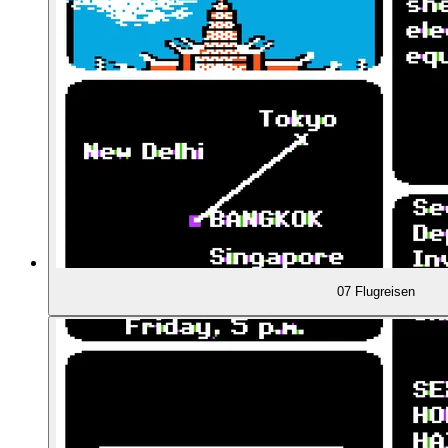
01:24:52
Jordan Mechners Karateka (1984)
01:25:09
Lauren Elliott und Gene Portwood
01:28:26
Erfolgreiche Jahre: Lode Runner (1983) ...
01:29:12
... und The Print Shop (1984)
01:29:53
Erster Versuch im Edutainment-Bereich
07 Flugreisen
01:30:46
Der Lernsoftware-Boom
01:32:26
Wer hatte die Idee zu Carmen Sandiego?