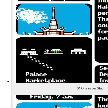
01:02:11
Die Figur Carmen Sandiego
01:03:21
Carmen Sandiego ist im Spiel nicht zu sehen
01:04:07
Pixel-Carmen im zweiten Spiel
01:04:27
Das Scrapbook
01:04:54
Der lange Weg zur ikonischen Carmen
01:08:23
Die Entstehungsgeschichte: Douglas Carlston
01:10:47
Die "Galactic Saga"
04 Orte in der Stadt
01:11:38
Erste Verkaufsversuche