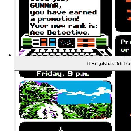
01:49:55
Where in Space is Carmen Sandiego (1993)
01:50:07
Neuauflagen der alten Serienteile
01:50:44
Where in North Dakota is Carmen Sandiego? (19
11 Fall gelst und Befrderu
01:52:05
Sprung auf die CD-ROM
01:53:23
Internationale Versionen, auch in Deutschland
01:54:54
Carmen Sandiego im Fernsehen!
01:57:24
Massenhaft Produkte und Ableger