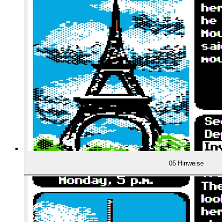
01:12:20
Gründung von Broderbund
01:15:57
Kooperation mit Starcraft
01:17:35
Apple Galaxian / Alien Rain
01:17:58
Die Schwester Cathy steigt ein
01:18:39
Erweiterung des Portfolios
01:20:14
Choplifter! (1982)
05 Hinweise
01:21:26
Lauren Elliott
01:24:00
Will Wrights Raid on Bungeling Bay (1984)