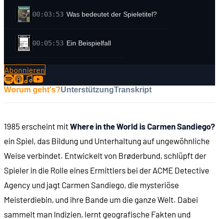
00:03:53
Was bedeutet der Spieletitel?
00:05:53
Ein Beispielfall
Abonnieren
00:06:39
Station 1: London
Worum geht's?
Unterstützung
Transkript
00:08:02
Station 2: New York
1985 erscheint mit
Where in the World is Carmen Sandiego?
00:08:12
Ein V.I.L.E.-Ganove!
ein Spiel, das Bildung und Unterhaltung auf ungewöhnliche
Weise verbindet. Entwickelt von Brøderbund, schlüpft der
00:08:39
Station 3: Tokio
Spieler in die Rolle eines Ermittlers bei der ACME Detective
Agency und jagt Carmen Sandiego, die mysteriöse
00:09:29
Station 4: Bangkok
Meisterdiebin, und ihre Bande um die ganze Welt. Dabei
sammelt man Indizien, lernt geografische Fakten und
00:10:10
Die Täterin wird identifiziert