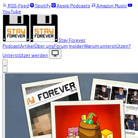
RSS-Feed
Spotify
Apple Podcasts
Amazon Music
YouTube
Stay Forever
Podcast
Artikel
Über uns
Forum
Insider
Warum unterstützen?
Unterstützer werden