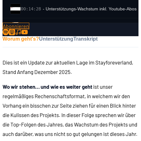
00:14:28
- Unterstützungs-Wachstum inkl. Youtube-Abos
Abonnieren
00:16:20
- Warum kamen weniger Hauptfolgen?
Worum geht's?
Unterstützung
Transkript
00:26:25
Das Programm in Dezember
Dies ist ein Update zur aktuellen Lage im Stayforeverland,
00:38:08
Geschenk-Abos und Retroshirty-Neuheiten
Stand Anfang Dezember 2025.
00:40:28
Das Retroshirty-Fotoshooting
Wo wir stehen… und wie es weiter geht
ist unser
regelmäßiges Rechenschaftsformat, in welchem wir den
00:42:06
Nächste Ausgabe des Stay-Forever-Magazins
Vorhang ein bisschen zur Seite ziehen für einen Blick hinter
die Kulissen des Projekts. In dieser Folge sprechen wir über
00:49:48
Convention Süd 2026: Vorverkauf startet im De
die Top-Folgen des Jahres, das Wachstum des Projekts und
auch darüber, was uns nicht so gut gelungen ist dieses Jahr.
00:51:39
Ausblick auf 2026