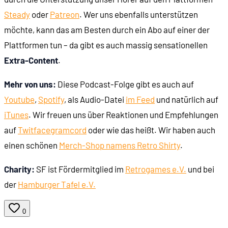
Steady
oder
Patreon
. Wer uns ebenfalls unterstützen
01:35:45
Warum sind Boden und Decke untexturiert?
möchte, kann das am Besten durch ein Abo auf einer der
Plattformen tun – da gibt es auch massig sensationellen
01:38:44
Das erste Wolfenstein-Spiel: Castle Wolfenstein 
Extra-Content
.
Mehr von uns:
Diese Podcast-Folge gibt es auch auf
01:41:43
Von Castle Wolfenstein zu Wolfenstein 3D
Youtube
,
Spotify
, als Audio-Datei
im Feed
und natürlich auf
iTunes
. Wir freuen uns über Reaktionen und Empfehlungen
01:45:19
Sprachausgabe in Wolfenstein 3D
auf
Twit
face
gram
cord
oder wie das heißt. Wir haben auch
einen schönen
Merch-Shop namens Retro Shirty
.
01:47:25
Hans Grösse
Charity:
SF ist Fördermitglied im
Retrogames e.V.
und bei
01:47:43
Offiziere
der
Hamburger Tafel e.V.
01:48:34
Hitler
0