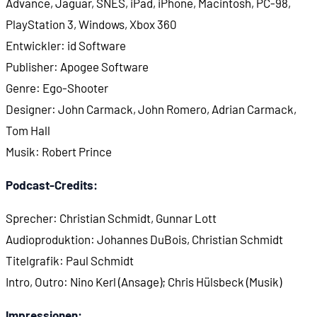
Advance, Jaguar, SNES, iPad, iPhone, Macintosh, PC-98,
PlayStation 3, Windows, Xbox 360
00:39:25
Limitierungen des Leveldesigns
Entwickler: id Software
Publisher: Apogee Software
00:43:00
Grüne Fässer!
Genre: Ego-Shooter
Designer: John Carmack, John Romero, Adrian Carmack,
00:43:16
Wenige Gegner, kurze Schusswechsel, schnelle 
Tom Hall
Musik: Robert Prince
00:44:29
In der Not schlüft der BJ Blutlachen
Podcast-Credits:
00:46:55
Die Entstehung: Es beginnt mit John Romero
Sprecher: Christian Schmidt, Gunnar Lott
Audioproduktion: Johannes DuBois, Christian Schmidt
00:48:34
Romeros Melvin-Comics
Titelgrafik: Paul Schmidt
00:49:03
Romeros erstes Spiel: Scout Search
Intro, Outro: Nino Kerl (Ansage); Chris Hülsbeck (Musik)
Impressionen: