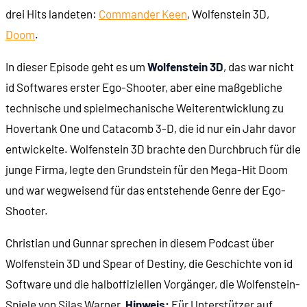
drei Hits landeten:
Commander Keen
, Wolfenstein 3D,
Doom
.
00:13:27
Hundezwinger
In dieser Episode geht es um
Wolfenstein 3D
, das war nicht
00:13:34
Kantine
id Softwares erster Ego-Shooter, aber eine maßgebliche
technische und spielmechanische Weiterentwicklung zu
00:13:39
Einrichtung
Hovertank One und Catacomb 3-D, die id nur ein Jahr davor
entwickelte. Wolfenstein 3D brachte den Durchbruch für die
00:13:56
Schatzkammer
junge Firma, legte den Grundstein für den Mega-Hit Doom
und war wegweisend für das entstehende Genre der Ego-
00:14:04
Gegner
Shooter.
00:14:57
Ein "Klo"
Christian und Gunnar sprechen in diesem Podcast über
Wolfenstein 3D und Spear of Destiny, die Geschichte von id
00:15:43
Simple Gestaltungsversuche
Software und die halboffiziellen Vorgänger, die Wolfenstein-
Spiele von Silas Warner.
Hinweis:
Für Unterstützer auf