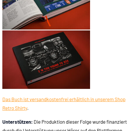
01:15:48
id Softwares erstes 3D-Experiment: Hovertank
01:19:19
Battlezone (1980)
01:19:50
Der zweite Versuch: Catacomb 3-D
01:24:10
Technische Herausforderungen auf dem PC
01:30:27
Ultima Underworld (1992)
01:30:43
F-15 Strike Eagle 3 (1992)
Das Buch ist versandkostenfrei erhältlich in unserem Shop
Retro Shirty
.
01:30:55
Die Raycaster-Technologie
Unterstützen:
Die Produktion dieser Folge wurde finanziert
01:34:07
Sprite-Darstellung und Texturierung
durch die Unterstützung unser Hörer auf den Plattformen