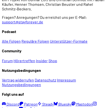
Käufer, Henner Thomsen, Christian Beuster und Rahel
Schmitz-Beckers.
02:01:55
Indizierung und Beschlagnahmung in Deutschlan
Fragen? Anregungen? Du erreichst uns per E-Mail:
support@stayforever.de
02:04:57
Ist Wolfenstein 3D ein gutes Spiel?
Podcast
Alle Folgen
Reguläre Folgen
Unterstützer-Formate
Community
Forum
Hörertreffen
Insider
Shop
Nutzungsbedingungen
Vertrag widerrufen
Datenschutz
Impressum
Nutzungsbedingungen
Folgt uns auf
Discord
Patreon
Steady
Bluesky
Mastodon