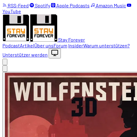
RSS-Feed
Spotify
Apple Podcasts
Amazon Music
YouTube
Stay Forever
Podcast
Artikel
Über uns
Forum
Insider
Warum unterstützen?
Unterstützer werden