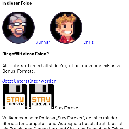
In dieser Folge
01:49:17
Die DeathCam
01:49:46
Gewaltdarstellung: Pixelblut
01:51:21
Die Qualität der Grafik
Gunnar
Chris
Dir gefällt diese Folge?
01:54:30
Das Shareware-Modell: Aufteilung in sechs Epis
Als Unterstützer erhältst du Zugriff auf dutzende exklusive
Bonus-Formate.
01:56:05
Der TED5-Level-Editor
Jetzt Unterstützer werden
01:57:22
Ein Mega-Erfolg für Apogee und id Software
Stay Forever
01:59:43
Spear of Destiny (1992)
Willkommen beim Podcast „Stay Forever", der sich mit der
Glorie alter Computer- und Videospiele beschäftigt. Dies ist
02:00:44
Portierungen und Engine-Geschwisterspiele
ein Projekt von Gunnar Lott und Christian Schmidt mit Fabian