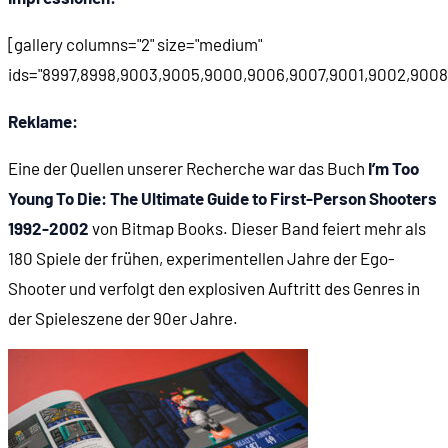
00:50:19
Arbeit in der Spielebranche
[gallery columns="2" size="medium"
00:52:56
Von Ideas from the Deep zu Softdisk
ids="8997,8998,9003,9005,9000,9006,9007,9001,9002,9008
Reklame:
00:56:27
Big Blue Disk
Eine der Quellen unserer Recherche war das Buch
I’m Too
00:59:37
John Carmack
Young To Die: The Ultimate Guide to First-Person Shooters
1992-2002
von Bitmap Books. Dieser Band feiert mehr als
01:02:58
Carmacks erstes Spiel: Shadowforge
180 Spiele der frühen, experimentellen Jahre der Ego-
Shooter und verfolgt den explosiven Auftritt des Genres in
01:06:00
Bei Gamer's Edge findet die Band zusammen
der Spieleszene der 90er Jahre.
01:07:39
Der Super-Mario-Prototyp
01:09:06
id Software wird gegründet