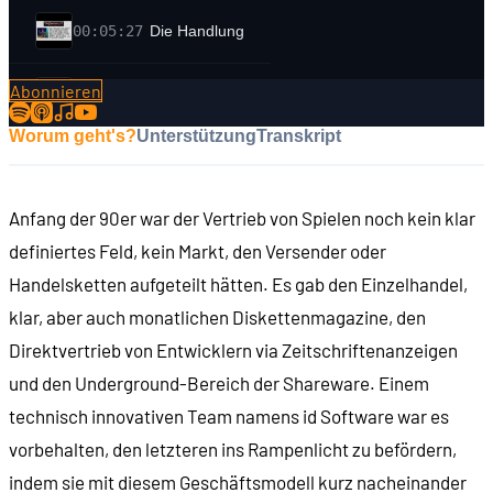
00:05:27
Die Handlung
Abonnieren
00:07:54
Flucht aus Wolfenstein
Worum geht's?
Unterstützung
Transkript
00:08:16
Struktur und Stilistik des Spiels
Anfang der 90er war der Vertrieb von Spielen noch kein klar
00:10:52
Die Steuerung
definiertes Feld, kein Markt, den Versender oder
Handelsketten aufgeteilt hätten. Es gab den Einzelhandel,
00:11:35
Wie sieht das Spiel aus?
klar, aber auch monatlichen Diskettenmagazine, den
Direktvertrieb von Entwicklern via Zeitschriftenanzeigen
00:12:28
Zelle
und den Underground-Bereich der Shareware. Einem
technisch innovativen Team namens id Software war es
00:12:52
Gefängnistrakt
vorbehalten, den letzteren ins Rampenlicht zu befördern,
indem sie mit diesem Geschäftsmodell kurz nacheinander
00:13:01
Halle