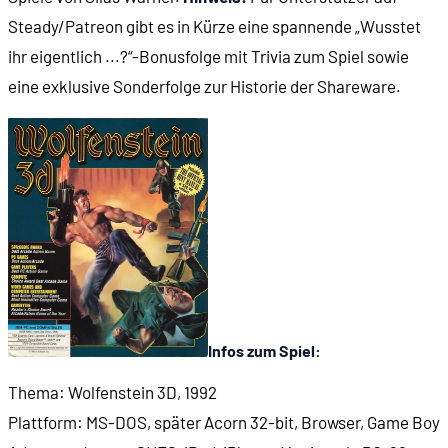
00:17:15
Der Spielbildschirm
Steady/Patreon gibt es in Kürze eine spannende „Wusstet
ihr eigentlich ...?“-Bonusfolge mit Trivia zum Spiel sowie
00:20:01
Wie sieht's mit der Abwechslung aus?
eine exklusive Sonderfolge zur Historie der Shareware.
00:23:17
Mutanten und Offiziere
00:24:43
Bewegung
00:30:40
"Munitionsmanagement"
00:33:20
"Gunplay"
Infos zum Spiel:
00:34:48
Geheimräume
Thema: Wolfenstein 3D, 1992
Plattform: MS-DOS, später Acorn 32-bit, Browser, Game Boy
00:35:46
Gegnerverhalten