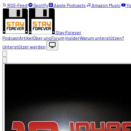
RSS-Feed
Spotify
Apple Podcasts
Amazon Music
Yo
Stay Forever
Podcast
Artikel
Über uns
Forum
Insider
Warum unterstützen?
Unterstützer werden