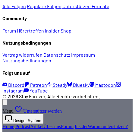
Alle Folgen
Reguläre Folgen
Unterstützer-Formate
Community
Forum
Hörertreffen
Insider
Shop
Nutzungsbedingungen
Vertrag widerrufen
Datenschutz
Impressum
Nutzungsbedingungen
Folgt uns auf
Discord
Patreon
Steady
Bluesky
Mastodon
Instagram
YouTube
© 2026 Stay Forever. Alle Rechte vorbehalten.
Menü
Unterstützer werden
Design: System
Home
Podcast
Artikel
Über uns
Forum
Insider
Warum unterstützen?