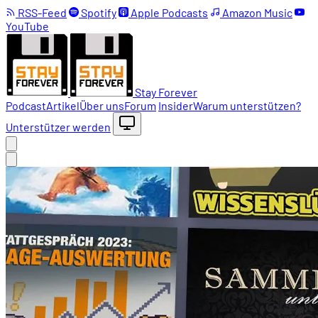
RSS-Feed
Spotify
Apple Podcasts
Amazon Music
YouTube
Stay Forever
Podcast
Artikel
Über uns
Forum
Insider
Warum unterstützen?
Unterstützer werden