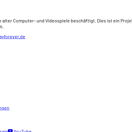
e alter Computer- und Videospiele beschäftigt. Dies ist ein Proj
s.
ayforever.de
ngen
gram
YouTube