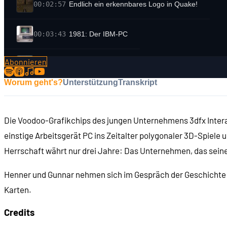
00:02:57
Endlich ein erkennbares Logo in Quake!
00:03:43
1981: Der IBM-PC
Abonnieren
00:06:02
Die ersten PC-Spiele
Worum geht's?
Unterstützung
Transkript
00:07:01
Erste 3D-Spiele auf dem PC
Die Voodoo-Grafikchips des jungen Unternehmens 3dfx Intera
00:07:21
Was ist ein Polygon?
einstige Arbeitsgerät PC ins Zeitalter polygonaler 3D-Spie
Herrschaft währt nur drei Jahre: Das Unternehmen, das seinen
00:08:42
Frühe 3D-Grafik: Drahtgitter-Modelle ...
Henner und Gunnar nehmen sich im Gespräch der Geschichte d
00:09:04
... ausgefüllte Flächen ...
Karten.
Credits
00:09:46
... und Texturierung (Catacomb 3D)