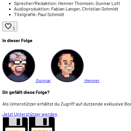
Sprecher/Redaktion:
Henner Thomsen, Gunnar Lott
Audioproduktion:
Fabian Langer, Christian Schmidt
00:10:44
Ultima Underworld (1992)
Titelgrafik:
Paul Schmidt
00:11:21
Vorberechnete 3D-Grafik als Video
1
In dieser Folge
00:12:37
Die Übergangszeit: Mix aus 3D und 2D
00:14:34
Vollständiges 3D
00:15:18
Problem: Darstellungs-Geschwindigkeit
Gunnar
Henner
Dir gefällt diese Folge?
00:18:08
Das erste Spiel mit 3D-Beschleunigung: Star Fox
Als Unterstützer erhältst du Zugriff auf dutzende exklusive B
00:18:46
In der Arcade: Virtua Fighter (1993)
Jetzt Unterstützer werden
00:19:07
Die erste 3D-Konsole: Sony Playstation (1994)