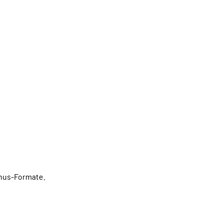
 (1993)
onus-Formate.