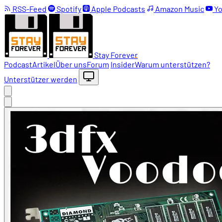
RSS-Feed
Spotify
Apple Podcasts
Amazon Music
Yo
Stay Forever
Podcast
Artikel
Über uns
Forum
Insider
Warum unterstützen?
Unterstützer werden