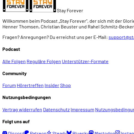
Stay Forever
00:20:19
Grafik-Evolution auf dem PC: Von EGA ...
Willkommen beim Podcast „Stay Forever", der sich mit der Glori
Henner Thomsen, Christian Beuster und Rahel Schmitz-Becker
00:20:57
... zu VGA
Fragen? Anregungen? Du erreichst uns per E-Mail:
support@st
Podcast
00:22:15
Höhere Auflösungen dank Super VGA
Alle Folgen
Reguläre Folgen
Unterstützer-Formate
00:23:33
Die erste Grafikbeschleunigerkarte: IBM 8514
Community
Forum
Hörertreffen
Insider
Shop
00:27:11
Windows 3 muss beschleunigt werden
Nutzungsbedingungen
00:29:48
Schwemme der 2D-Beschleuniger
Vertrag widerrufen
Datenschutz
Impressum
Nutzungsbedingu
Folgt uns auf
00:30:49
Was ist mit den Spielen?
Discord
Patreon
Steady
Bluesky
Mastodon
Insta