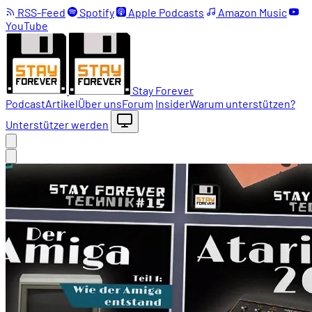
RSS-Feed
Spotify
Apple Podcasts
Amazon Music
YouTube
Stay Forever
Podcast
Artikel
Über uns
Forum
Insider
Warum unterstützen?
Unterstützer werden