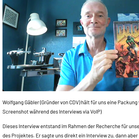
00:43:00
Finanzierung und Zusammenarbeit Entwicklerte
00:45:39
Wie war das mit der Qualitätssicherung?
00:49:50
Die Wet-Verpackung
00:54:24
Der Name "Wet"
00:55:49
Verträge und Rechte an der Marke "Lula"
Wolfgang Gäbler (Gründer von CDV) hält für uns eine Packung
00:57:22
Wie kam es zu Lula Inside?
Screenshot während des Interviews via VoIP)
00:59:32
Wie lief die Zusammenarbeit mit New Generation
Dieses Interview entstand im Rahmen der Recherche für uns
des Projektes. Er sagte uns direkt ein Interview zu, dann abe
01:02:02
Wie erfolgreich war Wet: The Sexy Empire?