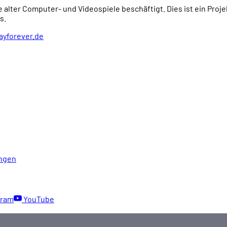
e alter Computer- und Videospiele beschäftigt. Dies ist ein Proj
s.
ayforever.de
ngen
gram
YouTube