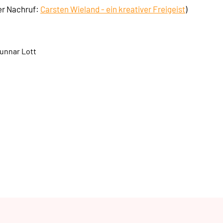
ser Nachruf:
Carsten Wieland - ein kreativer Freigeist
)
Gunnar Lott