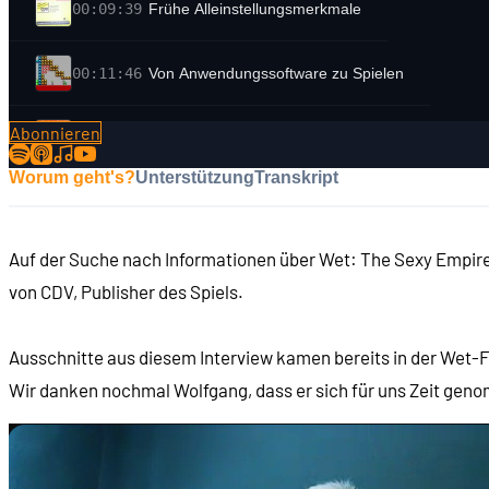
00:09:39
Frühe Alleinstellungsmerkmale
00:11:46
Von Anwendungssoftware zu Spielen
Abonnieren
00:18:24
Der Weg in den Einzelhandel
Worum geht's?
Unterstützung
Transkript
00:24:27
Die McAfee-Anekdote
Auf der Suche nach Informationen über Wet: The Sexy Empire,
00:27:11
Risiko 3D-Shooter in Deutschland
von CDV, Publisher des Spiels.
00:29:36
Wie kam Erotik ins Programm von CDV?
Ausschnitte aus diesem Interview kamen bereits in der Wet-F
Wir danken nochmal Wolfgang, dass er sich für uns Zeit gen
00:34:43
Wandel hin zum Spiele-Publisher
00:37:50
Carsten Wieland und New Generation Software