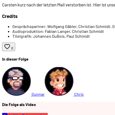
Carsten kurz nach der letzten Mail verstorben ist. Hier ist un
01:05:36
Der Nachfolger: Wet Attack
Credits
Gesprächspartner:
Wolfgang Gäbler, Christian Schmidt, 
01:08:54
Was passiert nach Wet Attack?
Audioproduktion:
Fabian Langer, Christian Schmidt
Titelgrafik:
Johannes DuBois, Paul Schmidt
01:13:16
Inside Chessie - warum ist das nicht Lula?
0
In dieser Folge
01:16:43
Woher kam die Amiga-Version?
01:17:32
Warum hat Computec Wet nicht getestet?
01:19:34
Wie wichtig war Wet für CDV?
Gunnar
Chris
Die Folge als Video