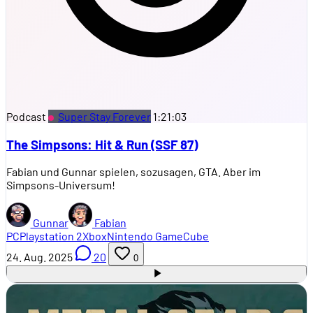
Podcast
Super Stay Forever
1:21:03
The Simpsons: Hit & Run (SSF 87)
Fabian und Gunnar spielen, sozusagen, GTA. Aber im
Simpsons-Universum!
Gunnar
Fabian
PC
Playstation 2
Xbox
Nintendo GameCube
24. Aug. 2025
20
0