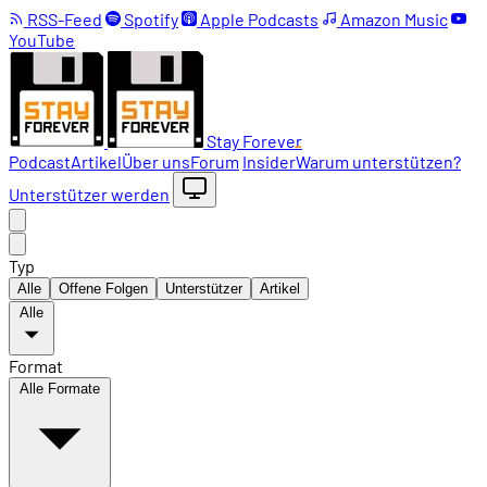
RSS-Feed
Spotify
Apple Podcasts
Amazon Music
YouTube
Stay Forever
Podcast
Artikel
Über uns
Forum
Insider
Warum unterstützen?
Unterstützer werden
Typ
Alle
Offene Folgen
Unterstützer
Artikel
Alle
Format
Alle Formate