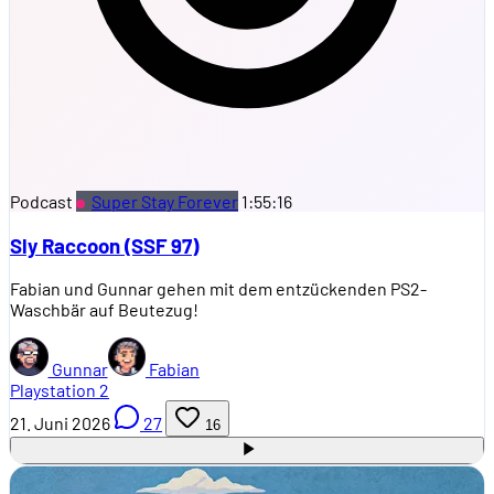
Podcast
Super Stay Forever
1:55:16
Sly Raccoon (SSF 97)
Fabian und Gunnar gehen mit dem entzückenden PS2-
Waschbär auf Beutezug!
Gunnar
Fabian
Playstation 2
21. Juni 2026
27
16