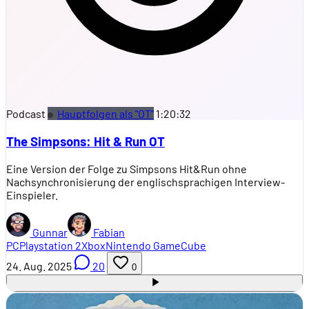
Podcast
Hauptfolgen als "OT"
1:20:32
The Simpsons: Hit & Run OT
Eine Version der Folge zu Simpsons Hit&Run ohne
Nachsynchronisierung der englischsprachigen Interview-
Einspieler.
Gunnar
Fabian
PC
Playstation 2
Xbox
Nintendo GameCube
24. Aug. 2025
20
0