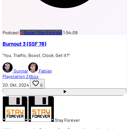
Podcast
Super Stay Forever
1:54:09
Burnout 3 (SSF 78)
"You. Traffic. Boost. Clock. Get it?"
Gunnar
Fabian
Playstation 2
Xbox
20. Okt. 2024
0
Stay Forever