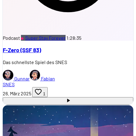
Podcast
Super Stay Forever
1:28:35
F-Zero (SSF 83)
Das schnellste Spiel des SNES
Gunnar
Fabian
SNES
26. März 2025
1