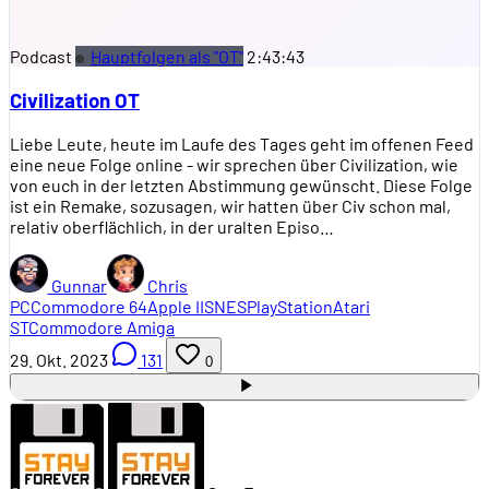
Podcast
Hauptfolgen als "OT"
2:43:43
Civilization OT
Liebe Leute, heute im Laufe des Tages geht im offenen Feed
eine neue Folge online - wir sprechen über Civilization, wie
von euch in der letzten Abstimmung gewünscht. Diese Folge
ist ein Remake, sozusagen, wir hatten über Civ schon mal,
relativ oberflächlich, in der uralten Episo…
Gunnar
Chris
PC
Commodore 64
Apple II
SNES
PlayStation
Atari
ST
Commodore Amiga
29. Okt. 2023
131
0