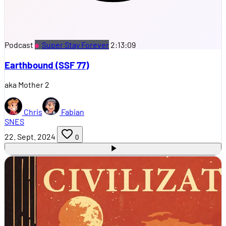
Podcast
Super Stay Forever
2:13:09
Earthbound (SSF 77)
aka Mother 2
Chris
Fabian
SNES
22. Sept. 2024
0