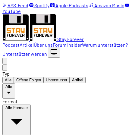
RSS-Feed
Spotify
Apple Podcasts
Amazon Music
YouTube
Stay Forever
Podcast
Artikel
Über uns
Forum
Insider
Warum unterstützen?
Unterstützer werden
Typ
Alle
Offene Folgen
Unterstützer
Artikel
Alle
Format
Alle Formate